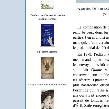
À gauche, l'édition de 
(rel
L'enfant qui n'inquiétait pas les
oiseaux (roman)
La composition de c
récit. Je peux donc lu
partie). J’en ai choisi 
mais qui, d’une certai
le projet initial de rééc
Hep ! jeune homme !
En 1979, l’éditeur
me demanda quatre texte
les envoyai aussitôt 
s’intitulait
Quatre so
conservé aucun double,
les réécrire. Quarante 
plus hasardeuse qu’el
L'Ange curieux et autres nouvelles
l’esprit de qui j’étais
ans qui vivait encore 
passait de longues he
d’Érik Satie enregistr