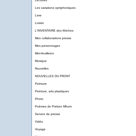
Lectures
Les variations symphoniques
Livre
Loisirs
L'INVENTAIRE des fétiches
Mes collaborations presse
Mes personnages
Mini-feuilleton
Musique
Nouvelles
NOUVELLES DU FRONT
Peinture
Peinture, arts plastiques
Photo
Poèmes de Preben Mhorn
Service de presse
Vidéo
Voyage