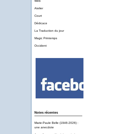
Web
Atelier
Court
Dédicace
La Traduction du jour
Magic Printemps
Occident
Notes récentes
Marie-Paule Belle (1946-2026) :
une anecdote