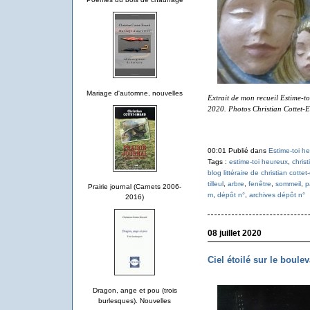
Mariage d'automne, nouvelles
Extrait de mon recueil Estime-
2020.
Photos Christian Cottet-
00:01 Publié dans
Estime-toi h
Tags :
estime-toi heureux
,
chris
blog littéraire de christian cotte
tilleul
,
arbre
,
fenêtre
,
sommeil
,
p
Prairie journal (Carnets 2006-
m
,
dépôt n°
,
archives dépôt n°
2016)
08 juillet 2020
Ciel étoilé sur le boul
Dragon, ange et pou (trois
burlesques). Nouvelles