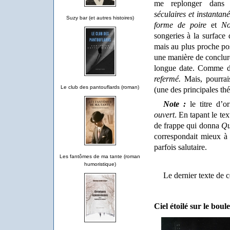
me replonger dan
séculaires et instantan
Suzy bar (et autres histoires)
forme de poire
et
No
songeries à la surface
mais au plus proche pos
une manière de conclur
longue date. Comme 
refermé.
Mais, pourrais
Le club des pantouflards (roman)
(une des principales thé
Note :
le titre d’or
ouvert
. En tapant le te
de frappe qui donna
Qu
correspondait mieux à 
parfois salutaire.
Les fantômes de ma tante (roman
humoristique)
Le dernier texte de ce
Ciel étoilé sur le bou