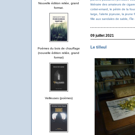
Nouvelle édition reliée, grand
littéraire des amateurs de cigare
format.
cottet-emard
,
le pétrin de la fou
large
,
l'alerte joyeuse
,
la jeune fi
fille aux sandales de sable
,
l'îl
09 juillet 2021
Le tilleul
Poèmes du bois de chauffage
(nouvelle édition reliée, grand
format)
Veilleuses (poèmes)