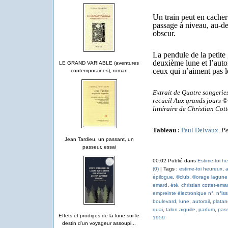
Un train peut en cacher 
passage à niveau, au-des
obscur.
La pendule de la petite
deuxième lune et l’auto
LE GRAND VARIABLE (aventures
ceux qui n’aiment pas l
contemporaines), roman
Extrait de Quatre songeries
recueil Aux grands jours 
littéraire de Christian Cot
Tableau :
Paul Delvaux
.
Pe
Jean Tardieu, un passant, un
passeur, essai
00:02 Publié dans
Estime-toi h
(0)
| Tags :
estime-toi heureux
,
a
épilogue
,
©club
,
©orage lagune
emard
,
été
,
christian cottet-ema
empreinte électronique n°
,
n°is
boulevard
,
lune
,
autorail
,
platan
quai
,
talon aiguille
,
parfum
,
pas
Effets et prodiges de la lune sur le
1959
destin d'un voyageur assoupi...