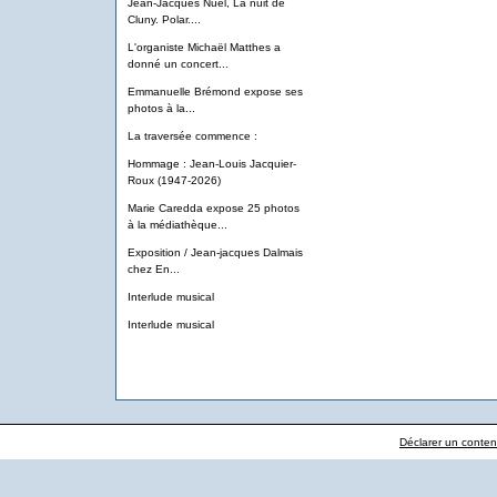
Jean-Jacques Nuel, La nuit de
Cluny. Polar....
L'organiste Michaël Matthes a
donné un concert...
Emmanuelle Brémond expose ses
photos à la...
La traversée commence :
Hommage : Jean-Louis Jacquier-
Roux (1947-2026)
Marie Caredda expose 25 photos
à la médiathèque...
Exposition / Jean-jacques Dalmais
chez En...
Interlude musical
Interlude musical
Déclarer un contenu 