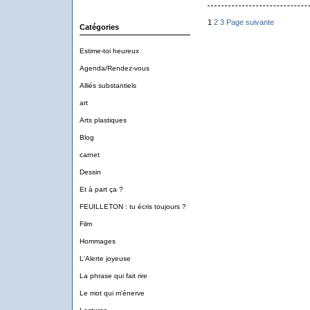
1
2
3
Page suivante
Catégories
Estime-toi heureux
Agenda/Rendez-vous
Alliés substantiels
art
Arts plastiques
Blog
carnet
Dessin
Et à part ça ?
FEUILLETON : tu écris toujours ?
Film
Hommages
L'Alerte joyeuse
La phrase qui fait rire
Le mot qui m'énerve