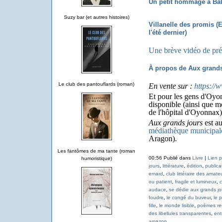
Un petit hommage à Ba
Suzy bar (et autres histoires)
Villanelle des promis (E
l'été dernier)
Une brève vidéo de pré
À propos de Aux grands
Le club des pantouflards (roman)
En vente sur :
https://
Et pour les gens d'Oyon
disponible (ainsi que me
de l'hôpital d'Oyonnax)
Aux grands jours
est au
médiathèque municipa
Aragon).
Les fantômes de ma tante (roman
00:56 Publié dans
Livre
|
Lien 
humoristique)
jours
,
littérature
,
édition
,
publica
emard
,
club littéraire des amate
ou patient
,
fragile et lumineux
,
c
audace
,
se dédie aux grands jo
foudre
,
le congé du buveur
,
le 
fille
,
le monde lisible
,
poèmes re
des libellules transparentes
,
ent
amazon