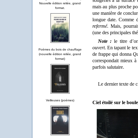
songeries à la surface
Nouvelle édition reliée, grand
mais au plus proche pos
format.
une manière de conclur
longue date. Comme 
refermé.
Mais, pourrais
(une des principales thé
Note :
le titre d’or
ouvert
. En tapant le te
Poèmes du bois de chauffage
de frappe qui donna
Qu
(nouvelle édition reliée, grand
format)
correspondait mieux à 
parfois salutaire.
Le dernier texte de ce
Veilleuses (poèmes)
Ciel étoilé sur le bou