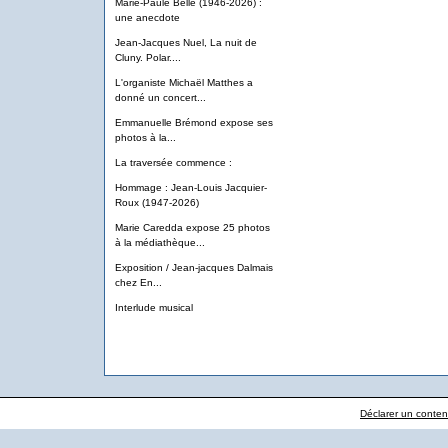
Marie-Paule Belle (1946-2026) :
une anecdote
Jean-Jacques Nuel, La nuit de
Cluny. Polar....
L'organiste Michaël Matthes a
donné un concert...
Emmanuelle Brémond expose ses
photos à la...
La traversée commence :
Hommage : Jean-Louis Jacquier-
Roux (1947-2026)
Marie Caredda expose 25 photos
à la médiathèque...
Exposition / Jean-jacques Dalmais
chez En...
Interlude musical
Déclarer un contenu 