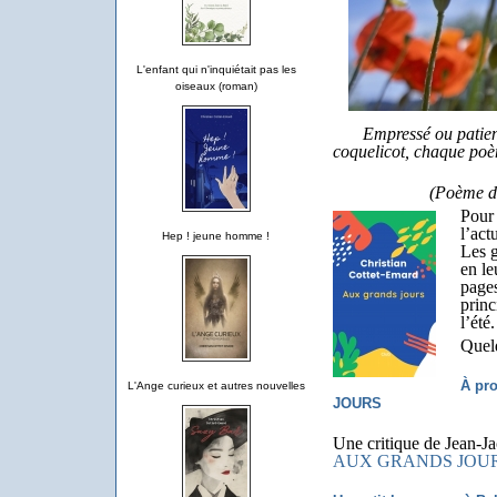
L'enfant qui n'inquiétait pas les
oiseaux (roman)
Empressé ou patie
coquelicot,
chaque poè
(Poème d
Pour 
l’act
Hep ! jeune homme !
Les g
en le
pages
princ
l’été.
Quelq
À pr
L'Ange curieux et autres nouvelles
JOURS
Une critique de Jean-J
AUX GRANDS JOURS e