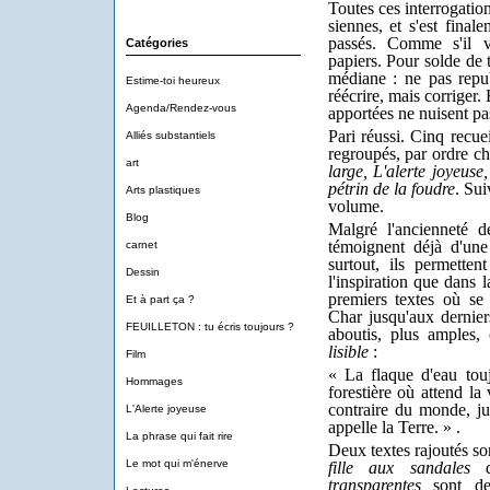
Toutes ces interrogation
siennes, et s'est final
passés. Comme s'il v
Catégories
papiers. Pour solde de 
médiane : ne pas republ
Estime-toi heureux
réécrire, mais corriger.
Agenda/Rendez-vous
apportées ne nuisent pas 
Pari réussi. Cinq recue
Alliés substantiels
regroupés, par ordre c
art
large, L'alerte joyeuse
pétrin de la foudre
. Sui
Arts plastiques
volume.
Blog
Malgré l'ancienneté d
témoignent déjà d'une 
carnet
surtout, ils permetten
Dessin
l'inspiration que dans 
premiers textes où se
Et à part ça ?
Char jusqu'aux dernier
FEUILLETON : tu écris toujours ?
aboutis, plus amples
lisible
:
Film
« La flaque d'eau tou
Hommages
forestière où attend la v
contraire du monde, ju
L'Alerte joyeuse
appelle la Terre. » .
La phrase qui fait rire
Deux textes rajoutés so
Le mot qui m'énerve
fille aux sandales
d
transparentes
sont de