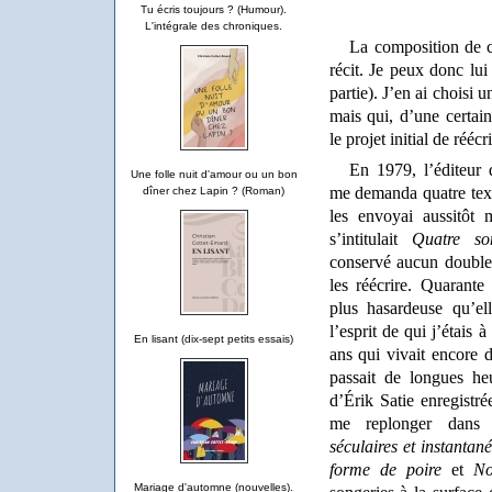
Tu écris toujours ? (Humour).
L'intégrale des chroniques.
La composition de c
récit. Je peux donc lu
partie). J’en ai choisi 
mais qui, d’une certai
le projet initial de rééc
En 1979, l’éditeur
Une folle nuit d'amour ou un bon
me demanda quatre texte
dîner chez Lapin ? (Roman)
les envoyai aussitôt 
s’intitulait
Quatre so
conservé aucun double,
les réécrire. Quarante 
plus hasardeuse qu’el
l’esprit de qui j’étais
En lisant (dix-sept petits essais)
ans qui vivait encore 
passait de longues he
d’Érik Satie enregistr
me replonger dan
séculaires et instantan
forme de poire
et
No
Mariage d'automne (nouvelles).