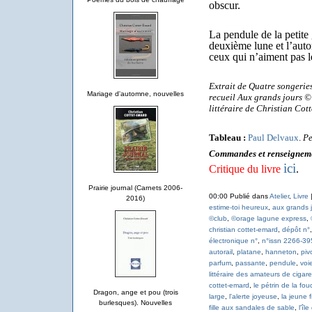
obscur.
La pendule de la petite
deuxième lune et l’auto
ceux qui n’aiment pas l
Extrait de Quatre songeries
Mariage d'automne, nouvelles
recueil Aux grands jours 
littéraire de Christian Cot
Tableau :
Paul Delvaux
.
Pe
Commandes et renseignem
ici
Critique du livre
.
Prairie journal (Carnets 2006-
00:00 Publié dans
Atelier
,
Livre
2016)
estime-toi heureux
,
aux grands 
©club
,
©orage lagune express
,
christian cottet-emard
,
dépôt n°
électronique n°
,
n°issn 2266-39
autorail
,
platane
,
hanneton
,
piv
parfum
,
passante
,
pendule
,
voi
littéraire des amateurs de cigare
cottet-emard
,
le pétrin de la fou
Dragon, ange et pou (trois
large
,
l'alerte joyeuse
,
la jeune fi
burlesques). Nouvelles
fille aux sandales de sable
,
l'îl