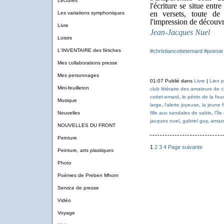
Lectures
l'écriture se situe entr
en versets, toute de
Les variations symphoniques
l'impression de découvri
Livre
Jean-Jacques Nuel
Loisirs
L'INVENTAIRE des fétiches
#christiancottetemard
#poesie
Mes collaborations presse
Mes personnages
01:07 Publié dans
Livre
|
Lien 
Mini-feuilleton
club littéraire des amateurs de c
cottet-emard
,
le pétrin de la fou
Musique
large
,
l'alerte joyeuse
,
la jeune fi
Nouvelles
fille aux sandales de sable
,
l'îl
jacques nuel
,
gabriel guy
,
amaz
NOUVELLES DU FRONT
Peinture
1
2
3
4
Page suivante
Peinture, arts plastiques
Photo
Poèmes de Preben Mhorn
Service de presse
Vidéo
Voyage