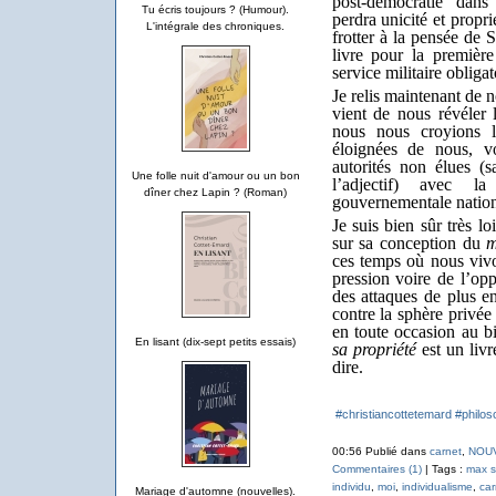
post-démocratie dans 
Tu écris toujours ? (Humour).
perdra unicité et propri
L'intégrale des chroniques.
frotter à la pensée de 
livre pour la premièr
service militaire obligat
Je relis maintenant de
vient de nous révéler
nous nous croyions li
éloignées de nous, v
autorités non élues (
Une folle nuit d'amour ou un bon
l’adjectif) avec la
dîner chez Lapin ? (Roman)
gouvernementale natio
Je suis bien sûr très lo
sur sa conception du
m
ces temps où nous vivon
pression voire de l’opp
des attaques de plus en
contre la sphère privée
en toute occasion au bi
En lisant (dix-sept petits essais)
sa propriété
est un liv
dire.
#christiancottetemard
#philos
00:56 Publié dans
carnet
,
NOU
Commentaires (1)
| Tags :
max st
individu
,
moi
,
individualisme
,
car
Mariage d'automne (nouvelles).