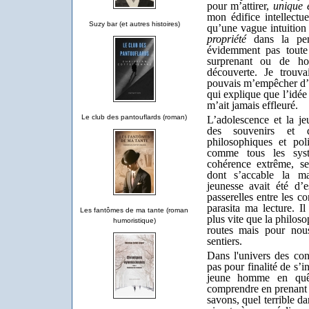
pour m’attirer,
unique e
mon édifice intellectu
Suzy bar (et autres histoires)
qu’une vague intuition 
propriété
dans la pen
évidemment pas toute 
surprenant ou de h
découverte. Je trouva
pouvais m’empêcher d’y
qui explique que l’idée
m’ait jamais effleuré.
Le club des pantouflards (roman)
L’adolescence et la je
des souvenirs et de
philosophiques et pol
comme tous les sys
cohérence extrême, se
dont s’accable la ma
jeunesse avait été d’
passerelles entre les co
parasita ma lecture. I
Les fantômes de ma tante (roman
plus vite que la philoso
humoristique)
routes mais pour nous
sentiers.
Dans l'univers des co
pas pour finalité de s’
jeune homme en quêt
comprendre en prenant u
savons, quel terrible d