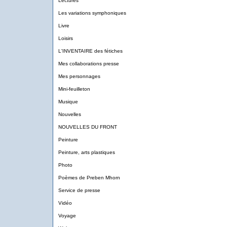
Lectures
Les variations symphoniques
Livre
Loisirs
L'INVENTAIRE des fétiches
Mes collaborations presse
Mes personnages
Mini-feuilleton
Musique
Nouvelles
NOUVELLES DU FRONT
Peinture
Peinture, arts plastiques
Photo
Poèmes de Preben Mhorn
Service de presse
Vidéo
Voyage