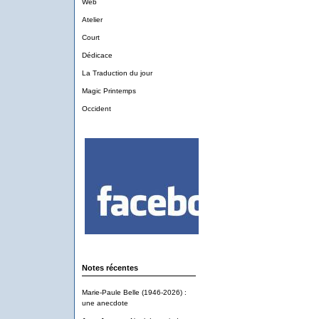
Web
Atelier
Court
Dédicace
La Traduction du jour
Magic Printemps
Occident
Notes récentes
Marie-Paule Belle (1946-2026) :
une anecdote