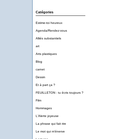
Catégories
Estime-toi heureux
Agenda/Rendez-vous
Alliés substantiels
art
Arts plastiques
Blog
carnet
Dessin
Et à part ça ?
FEUILLETON : tu écris toujours ?
Film
Hommages
L'Alerte joyeuse
La phrase qui fait rire
Le mot qui m'énerve