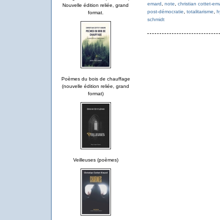
emard
,
note
,
christian cottet-em
Nouvelle édition reliée, grand
post-démocratie
,
totalitarisme
,
h
format.
schmidt
Poèmes du bois de chauffage
(nouvelle édition reliée, grand
format)
Veilleuses (poèmes)