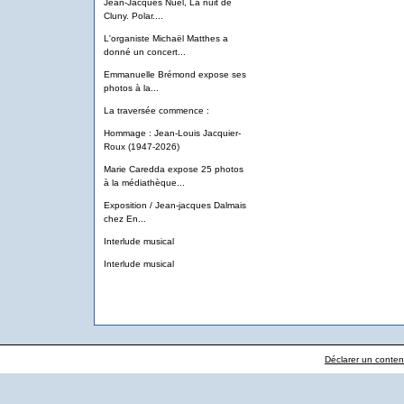
Jean-Jacques Nuel, La nuit de
Cluny. Polar....
L'organiste Michaël Matthes a
donné un concert...
Emmanuelle Brémond expose ses
photos à la...
La traversée commence :
Hommage : Jean-Louis Jacquier-
Roux (1947-2026)
Marie Caredda expose 25 photos
à la médiathèque...
Exposition / Jean-jacques Dalmais
chez En...
Interlude musical
Interlude musical
Déclarer un contenu 