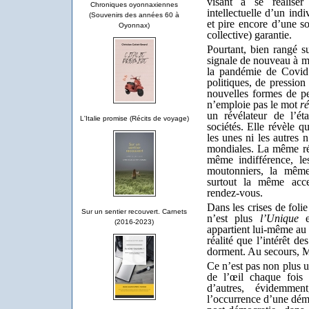
visant à se réaliser
Chroniques oyonnaxiennes
intellectuelle d’un ind
(Souvenirs des années 60 à
et pire encore d’une soc
Oyonnax)
collective) garantie.
Pourtant, bien rangé su
signale de nouveau à mo
la pandémie de Covid
politiques, de pressio
nouvelles formes de pen
n’emploie pas le mot
ré
un révélateur de l’ét
L'Italie promise (Récits de voyage)
sociétés. Elle révèle q
les unes ni les autres 
mondiales. La même ré
même indifférence, l
moutonniers, la mêm
surtout la même acce
rendez-vous.
Dans les crises de folie 
Sur un sentier recouvert. Carnets
n’est plus
l’Unique
et
(2016-2023)
appartient lui-même au s
réalité que l’intérêt d
dorment. Au secours, M
Ce n’est pas non plus 
de l’œil chaque fois
d’autres, évidemmen
l’occurrence d’une démo