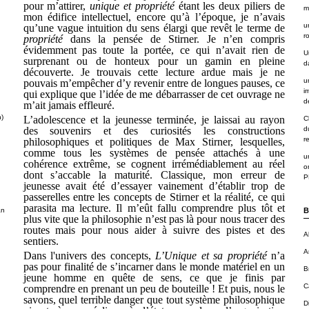
pour m’attirer,
unique et propriété
étant les deux piliers de
m
mon édifice intellectuel, encore qu’à l’époque, je n’avais
u
qu’une vague intuition du sens élargi que revêt le terme de
r
propriété
dans la pensée de Stirner. Je n’en compris
évidemment pas toute la portée, ce qui n’avait rien de
U
surprenant ou de honteux pour un gamin en pleine
d
découverte. Je trouvais cette lecture ardue mais je ne
u
pouvais m’empêcher d’y revenir entre de longues pauses, ce
i
qui explique que l’idée de me débarrasser de cet ouvrage ne
de
m’ait jamais effleuré.
n)
L’adolescence et la jeunesse terminée, je laissai au rayon
C
des souvenirs et des curiosités les constructions
d
r
philosophiques et politiques de Max Stirner, lesquelles,
comme tous les systèmes de pensée attachés à une
u
cohérence extrême, se cognent irrémédiablement au réel
o
dont s’accable la maturité. Classique, mon erreur de
P
jeunesse avait été d’essayer vainement d’établir trop de
passerelles entre les concepts de Stirner et la réalité, ce qui
parasita ma lecture. Il m’eût fallu comprendre plus tôt et
an
B
plus vite que la philosophie n’est pas là pour nous tracer des
routes mais pour nous aider à suivre des pistes et des
A
sentiers.
A
Dans l'univers des concepts,
L’Unique et sa propriété
n’a
pas pour finalité de s’incarner dans le monde matériel en un
B
jeune homme en quête de sens, ce que je finis par
C
comprendre en prenant un peu de bouteille ! Et puis, nous le
savons, quel terrible danger que tout système philosophique
D