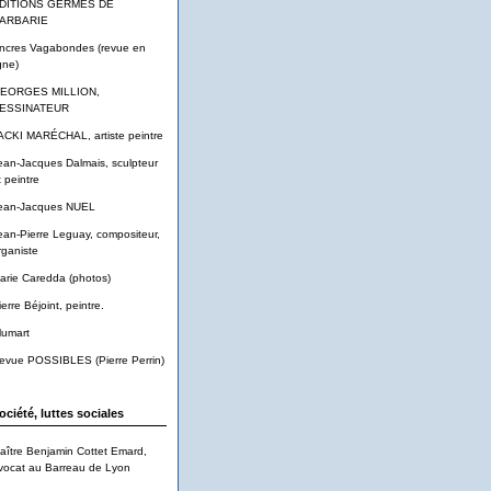
DITIONS GERMES DE
ARBARIE
ncres Vagabondes (revue en
gne)
EORGES MILLION,
ESSINATEUR
ACKI MARÉCHAL, artiste peintre
ean-Jacques Dalmais, sculpteur
t peintre
ean-Jacques NUEL
ean-Pierre Leguay, compositeur,
rganiste
arie Caredda (photos)
ierre Béjoint, peintre.
lumart
evue POSSIBLES (Pierre Perrin)
ociété, luttes sociales
aître Benjamin Cottet Emard,
vocat au Barreau de Lyon