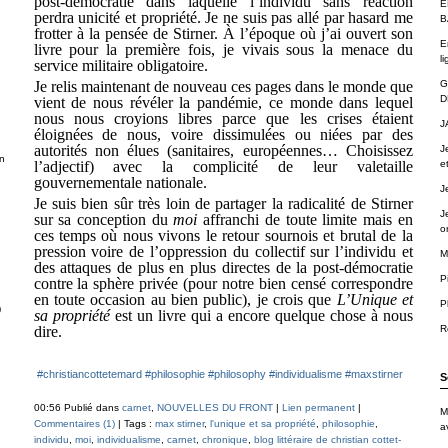
post-démocratie dans laquelle l’individu sans réaction
É
perdra unicité et propriété. Je ne suis pas allé par hasard me
B
frotter à la pensée de Stirner. À l’époque où j’ai ouvert son
E
livre pour la première fois, je vivais sous la menace du
li
service militaire obligatoire.
Je relis maintenant de nouveau ces pages dans le monde que
G
D
vient de nous révéler la pandémie, ce monde dans lequel
nous nous croyions libres parce que les crises étaient
J
éloignées de nous, voire dissimulées ou niées par des
autorités non élues (sanitaires, européennes… Choisissez
J
n
l’adjectif) avec la complicité de leur valetaille
e
gouvernementale nationale.
J
Je suis bien sûr très loin de partager la radicalité de Stirner
J
sur sa conception du
moi
affranchi de toute limite mais en
o
ces temps où nous vivons le retour sournois et brutal de la
pression voire de l’oppression du collectif sur l’individu et
M
des attaques de plus en plus directes de la post-démocratie
P
contre la sphère privée (pour notre bien censé correspondre
en toute occasion au bien public), je crois que
L’Unique et
P
)
sa propriété
est un livre qui a encore quelque chose à nous
dire.
R
#christiancottetemard
#philosophie
#philosophy
#individualisme
#maxstirner
S
00:56 Publié dans
carnet
,
NOUVELLES DU FRONT
|
Lien permanent
|
M
Commentaires (1)
| Tags :
max stirner
,
l'unique et sa propriété
,
philosophie
,
a
individu
,
moi
,
individualisme
,
carnet
,
chronique
,
blog littéraire de christian cottet-
.