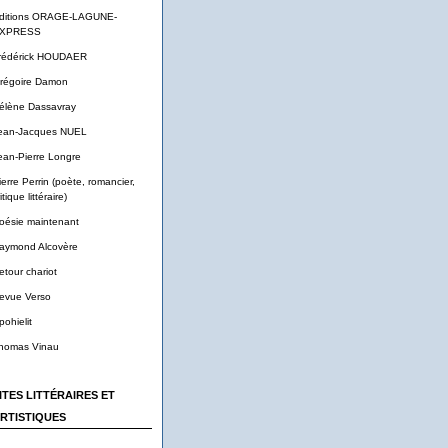
ditions ORAGE-LAGUNE-
XPRESS
rédérick HOUDAER
régoire Damon
élène Dassavray
ean-Jacques NUEL
ean-Pierre Longre
ierre Perrin (poète, romancier,
itique littéraire)
oésie maintenant
aymond Alcovère
etour chariot
evue Verso
pohielit
homas Vinau
ITES LITTÉRAIRES ET
RTISTIQUES