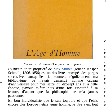
s
C
u
P
a
C
Ma vieille édition de l'Unique et sa propriété
P
L’Unique et sa propriété
de
Max Stirner
(Johann Kaspar
a
Schmidt, 1806-1856) est un des livres rescapés des purges
u
successives auxquelles je soumets régulièrement ma
P
bibliothèque. Je l’avais demandé comme cadeau
es
a
d’anniversaire pour mes seize ou dix-sept ans et à cette
époque, j’avoue m’être plus d’une fois essoufflé à sa
u
lecture, d’autant que la philosophie ne m’a jamais
L
passionné.
d
En bon individualiste que je suis toujours et que j’étais
u
encore plus lorsque j’étais jeune homme, le titre avait tout
C