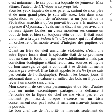
2
c’est notamment le cas pour ma toquade de jeunesse, Max
Stirner, l’auteur de
L’Unique et sa propriété.
2
Sous les yeux inquiets de mes parents, surtout de mon père
et de mon grand-père, je suis allé assez loin dans mon
2
exploration, au point de m’abonner à un journal de la
T
Fédération anarchiste qu’on pouvait trouver à la maison de
la presse d’Oyonnax. J’avais même discuté un peu avec une
de leurs figures locales, un vieux monsieur sec comme un
bout de bois et bien sûr toujours vêtu de noir. Il était aussi
violoniste à la
Lyre industrielle
d’Oyonnax qui fut d’abord
e
un orchestre d’harmonie avant d’intégrer des pupitres de
violon.
Quant au frère du vieil anarchiste violoniste, c’était une
autre figure locale dont la spécialité était de se promener
tout nu dans la forêt, non par vice exhibitionniste mais par
conviction écologique mêlant retour aux sources et mythe
du bon sauvage, ce qui le conduisit à se définir lui-même
comme
pré-animal
. Il se faisait appeler le
Serfin
(je ne suis
pas certain de l’orthographe). Pendant les beaux jours, il
séjournait dans une cabane au milieu des bois où il pouvait
rêver à un monde sans chefs.
Mon souvenir de ces deux personnages et de bien d’autres
plus ou moins excentriques partageant la défiance à
l’encontre de la figure du chef ne me visite pas en ce
moment par hasard, lorsque s’exerce en un triste
consentement non pas l’autorité mais son mauvais jumeau,
le pouvoir.
Le bon chef use de l’autorité, le mauvais seulement du