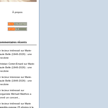
À propos
ommentaires récents
n lecteur intéressé
sur
Marie-
aule Belle (1946-2026) : une
necdote
hristian Cottet-Emard
sur
Marie-
aule Belle (1946-2026) : une
necdote
n lecteur interesse
sur
Marie-
aule Belle (1946-2026) : une
necdote
n lecteur intéressé
sur
'organiste Michaël Matthes a
onné un concert...
n lecteur intéressé
sur
Marie
aredda expose 25 photos à la