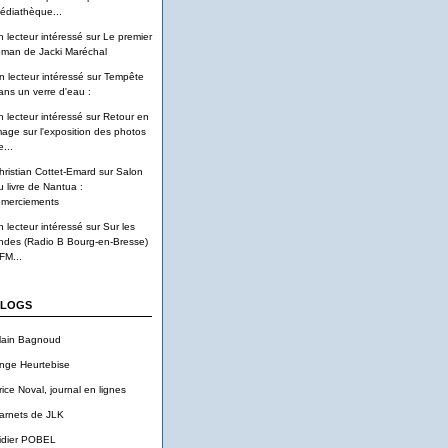
édiathèque...
n lecteur intéressé
sur
Le premier
oman de Jacki Maréchal
n lecteur intéressé
sur
Tempête
ans un verre d'eau :
n lecteur intéressé
sur
Retour en
mage sur l'exposition des photos
...
hristian Cottet-Emard
sur
Salon
u livre de Nantua :
emerciements
n lecteur intéressé
sur
Sur les
ndes (Radio B Bourg-en-Bresse)
FM...
LOGS
lain Bagnoud
nge Heurtebise
rice Noval, journal en lignes
arnets de JLK
idier POBEL