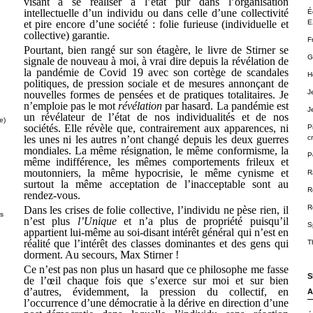
visant à se réaliser à l’état pur dans l’organisation
intellectuelle d’un individu ou dans celle d’une collectivité
É
et pire encore d’une société : folie furieuse (individuelle et
E
collective) garantie.
F
Pourtant, bien rangé sur son étagère, le livre de Stirner se
G
signale de nouveau à moi, à vrai dire depuis la révélation de
la pandémie de Covid 19 avec son cortège de scandales
H
politiques, de pression sociale et de mesures annonçant de
J
nouvelles formes de pensées et de pratiques totalitaires. Je
n’emploie pas le mot
révélation
par hasard. La pandémie est
J
un révélateur de l’état de nos individualités et de nos
e)
sociétés. Elle révèle que, contrairement aux apparences, ni
P
les unes ni les autres n’ont changé depuis les deux guerres
cr
mondiales. La même résignation, le même conformisme, la
P
même indifférence, les mêmes comportements frileux et
moutonniers, la même hypocrisie, le même cynisme et
R
surtout la même acceptation de l’inacceptable sont au
R
rendez-vous.
R
Dans les crises de folie collective, l’individu ne pèse rien, il
ts
n’est plus
l’Unique
et n’a plus de propriété puisqu’il
S
appartient lui-même au soi-disant intérêt général qui n’est en
réalité que l’intérêt des classes dominantes et des gens qui
T
dorment. Au secours, Max Stirner !
Ce n’est pas non plus un hasard que ce philosophe me fasse
S
de l’œil chaque fois que s’exerce sur moi et sur bien
d’autres, évidemment, la pression du collectif, en
A
l’occurrence d’une démocratie à la dérive en direction d’une