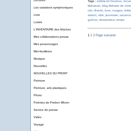
Lectures
Tags :
estime-toi heureux
,
recuei
littérature
,
blog littéraire de chri
Les variations symphoniques
ciel
,
rêverie
,
lune
,
nuages
,
édit
Livre
saison
,
vitre
,
jeunesse
,
vacance
guénot
,
dessinateur
,
temps
Loisirs
L'INVENTAIRE des fétiches
1
2
3
Page suivante
Mes collaborations presse
Mes personnages
Mini-feuilleton
Musique
Nouvelles
NOUVELLES DU FRONT
Peinture
Peinture, arts plastiques
Photo
Poèmes de Preben Mhorn
Service de presse
Vidéo
Voyage