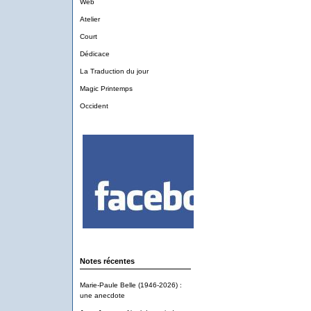
Web
Atelier
Court
Dédicace
La Traduction du jour
Magic Printemps
Occident
Notes récentes
Marie-Paule Belle (1946-2026) :
une anecdote