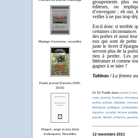
groupements plus ou
éditeurs, ou impli
d’envergure ; eh oui, le
veiller à ne pas trop dép
Est-il donc si terrible 
certaines circonstances 
des poètes et aussi leu
eux qui sont de petits 
Mariage d'automne, nouvelles
juste le livret d’épargn
servent plus de la poési
rien à perdre. Les poè
littérature et comme tou
gagner à se taire ?
Tableau /
La femme au
Prairie journal (Carnets 2006-
2016)
01:52 Publié dans
carnet
|
Lien
note
,
journal
,
humeur
,
chroniqu
poète
,
poésie
,
déplaire
,
honneu
littérature
,
politique
,
contestatio
injustice
,
société
,
lecture publiq
parole
,
liberté
,
enfance
,
jeunes
Dragon, ange et pou (trois
burlesques). Nouvelles
12 novembre 2021