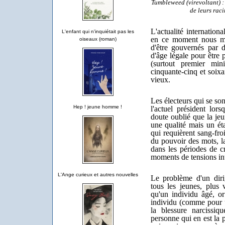
Tumbleweed (virevoltant) :
de leurs raci
L'actualité internation
L'enfant qui n'inquiétait pas les
en ce moment nous mon
oiseaux (roman)
d'être gouvernés par d
d'âge légale pour être 
(surtout premier mini
cinquante-cinq et soixa
vieux.
Les électeurs qui se so
Hep ! jeune homme !
l'actuel président lors
doute oublié que la jeu
une qualité mais un éta
qui requièrent sang-fr
du pouvoir des mots, la
dans les périodes de cr
moments de tensions int
L'Ange curieux et autres nouvelles
Le problème d'un diri
tous les jeunes, plus 
qu'un individu âgé, or
individu (comme pour 
la blessure narcissiq
personne qui en est la p