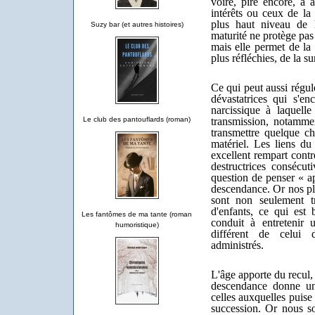
voire, pire encore, à 
intérêts ou ceux de la 
plus haut niveau de l'
Suzy bar (et autres histoires)
maturité ne protège pas
mais elle permet de la 
plus réfléchies, de la s
Ce qui peut aussi régu
dévastatrices qui s'en
narcissique à laquell
transmission, notammen
Le club des pantouflards (roman)
transmettre quelque ch
matériel. Les liens du 
excellent rempart contre
destructrices consécut
question de penser « a
descendance. Or nos plu
sont non seulement t
d'enfants, ce qui est 
Les fantômes de ma tante (roman
conduit à entretenir
humoristique)
différent de celui 
administrés.
L'âge apporte du recul,
descendance donne un
celles auxquelles puise 
succession. Or nous s