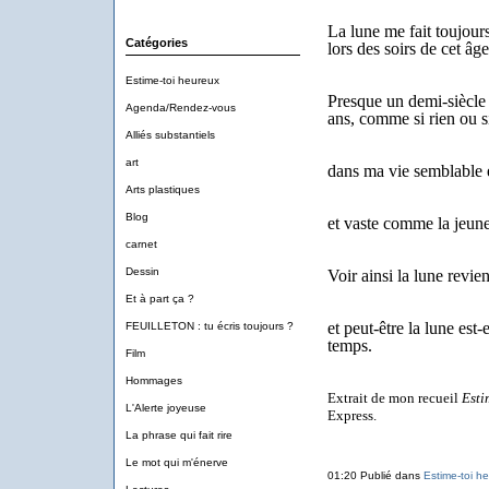
La lune me fait toujour
Catégories
lors des soirs de cet âg
Estime-toi heureux
Presque un demi-siècle 
Agenda/Rendez-vous
ans, comme si rien ou s
Alliés substantiels
art
dans ma vie semblable en
Arts plastiques
Blog
et vaste comme la jeun
carnet
Dessin
Voir ainsi la lune revien
Et à part ça ?
et peut-être la lune est
FEUILLETON : tu écris toujours ?
temps.
Film
Hommages
Extrait de mon recueil
Esti
L'Alerte joyeuse
Express.
La phrase qui fait rire
Le mot qui m'énerve
01:20 Publié dans
Estime-toi h