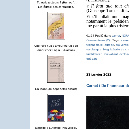
Tu écris toujours ? (Humour).
« Il faut que tout 
L'intégrale des chroniques.
(Giuseppe Tomasi di 
Et s'il fallait une im
notamment le présiden
me paraît la plus triste
01:24 Publié dans
carnet
,
NOU
Commentaires (2)
| Tags :
carne
technocratie
,
europe
,
souverain
Une folle nuit d'amour ou un bon
narcissique
,
blog littéraire de ch
dîner chez Lapin ? (Roman)
tumbleweed
,
virevoltant
,
ecclési
guépard
23 janvier 2022
Carnet / De l’honneur d
En lisant (dix-sept petits essais)
Mariage d'automne (nouvelles).