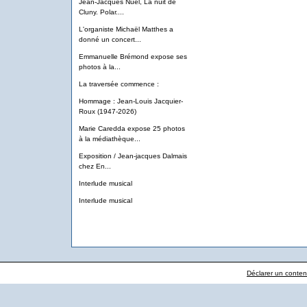
Jean-Jacques Nuel, La nuit de
Cluny. Polar....
L'organiste Michaël Matthes a
donné un concert...
Emmanuelle Brémond expose ses
photos à la...
La traversée commence :
Hommage : Jean-Louis Jacquier-
Roux (1947-2026)
Marie Caredda expose 25 photos
à la médiathèque...
Exposition / Jean-jacques Dalmais
chez En...
Interlude musical
Interlude musical
Déclarer un contenu 