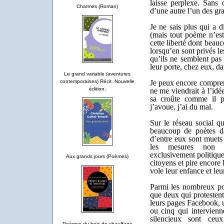
laisse perplexe. Sans 
Charmes (Roman)
d’une autre l’un des gra
Je ne sais plus qui a d
(mais tout poème n’est
cette liberté dont beauc
lorsqu’en sont privés l
qu’ils ne semblent pas
leur porte, chez eux, da
Le grand variable (aventures
contemporaines) Récit. Nouvelle
Je peux encore compren
édition.
ne me viendrait à l’id
sa croûte comme il pe
j’avoue, j’ai du mal.
Sur le réseau social qu
beaucoup de poètes da
d’entre eux sont muets 
les mesures non p
exclusivement politique
Aux grands jours (Poèmes)
citoyens et pire encore
vole leur enfance et leu
Parmi les nombreux po
que deux qui protesten
leurs pages Facebook, 
ou cinq qui intervienn
silencieux sont ceu
Poèmes du bois de chauffage