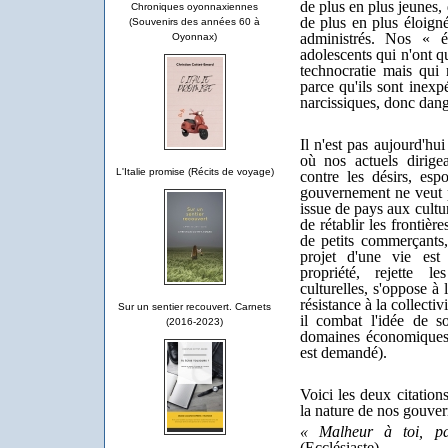
de plus en plus jeunes,
Chroniques oyonnaxiennes
de plus en plus éloigné
(Souvenirs des années 60 à
administrés. Nos « é
Oyonnax)
adolescents qui n'ont qu
technocratie mais qui 
parce qu'ils sont inexp
narcissiques, donc dan
Il n'est pas aujourd'hu
où nos actuels dirige
L'Italie promise (Récits de voyage)
contre les désirs, espo
gouvernement ne veut pa
issue de pays aux cultu
de rétablir les frontière
de petits commerçants, 
projet d'une vie est
propriété, rejette le
culturelles, s'oppose à 
résistance à la collectiv
Sur un sentier recouvert. Carnets
il combat l'idée de s
(2016-2023)
domaines économiques 
est demandé).
Voici les deux citation
la nature de nos gouvern
« Malheur à toi, pa
(Ecclésiaste).