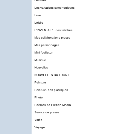
Lectures
Les variations symphoniques
Livre
Loisirs
L'INVENTAIRE des fétiches
Mes collaborations presse
Mes personnages
Mini-feuilleton
Musique
Nouvelles
NOUVELLES DU FRONT
Peinture
Peinture, arts plastiques
Photo
Poèmes de Preben Mhorn
Service de presse
Vidéo
Voyage