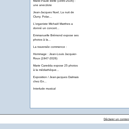
Marie-Paule Belle (1946-2026) :
une anecdote
Jean-Jacques Nuel, La nuit de
Cluny. Polar....
L'organiste Michaël Matthes a
donné un concert...
Emmanuelle Brémond expose ses
photos à la...
La traversée commence :
Hommage : Jean-Louis Jacquier-
Roux (1947-2026)
Marie Caredda expose 25 photos
à la médiathèque...
Exposition / Jean-jacques Dalmais
chez En...
Interlude musical
Déclarer un contenu 