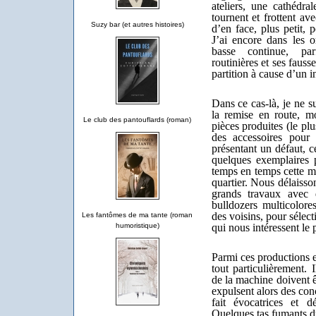
ateliers, une cathédra
tournent et frottent av
Suzy bar (et autres histoires)
d’en face, plus petit, p
J’ai encore dans les 
basse continue, par
routinières et ses fauss
partition à cause d’un i
Dans ce cas-là, je ne su
la remise en route, m
Le club des pantouflards (roman)
pièces produites (le plu
des accessoires pour 
présentant un défaut, ce
quelques exemplaires 
temps en temps cette 
quartier. Nous délaisso
grands travaux avec 
bulldozers multicolores
des voisins, pour sélecti
Les fantômes de ma tante (roman
qui nous intéressent le 
humoristique)
Parmi ces productions e
tout particulièrement. 
de la machine doivent ê
expulsent alors des con
fait évocatrices et d
Quelques tas fumants d