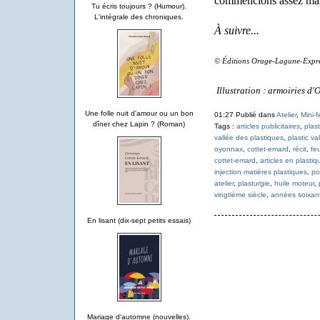
commencions assez mal 
Tu écris toujours ? (Humour).
L'intégrale des chroniques.
À suivre...
© Éditions Orage-Lagune-Expre
Illustration : armoiries d
Une folle nuit d'amour ou un bon
01:27 Publié dans
Atelier
,
Mini-f
dîner chez Lapin ? (Roman)
Tags :
articles publicitaires
,
plas
vallée des plastiques
,
plastic va
oyonnax
,
cottet-emard
,
récit
,
feu
cottet-emard
,
articles en plastiq
injection matières plastiques
,
po
atelier
,
plasturgie
,
huile moteur
,
vingtième siècle
,
années soixan
En lisant (dix-sept petits essais)
Mariage d'automne (nouvelles).