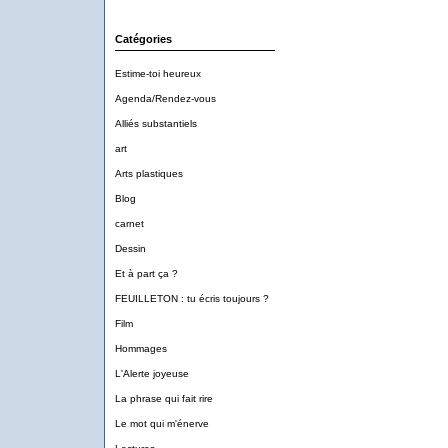
Catégories
Estime-toi heureux
Agenda/Rendez-vous
Alliés substantiels
art
Arts plastiques
Blog
carnet
Dessin
Et à part ça ?
FEUILLETON : tu écris toujours ?
Film
Hommages
L'Alerte joyeuse
La phrase qui fait rire
Le mot qui m'énerve