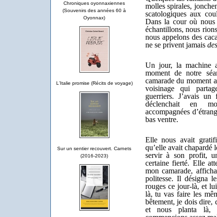
Chroniques oyonnaxiennes
molles spirales, jonchen
(Souvenirs des années 60 à
scatologiques aux coul
Oyonnax)
Dans la cour où nous e
échantillons, nous rion
nous appelons des cacas
ne se privent jamais
des
Un jour, la machine 
moment de notre séa
camarade du moment av
L'Italie promise (Récits de voyage)
voisinage qui parta
guerriers. J’avais un
déclenchait en mo
accompagnées d’étrange
bas ventre.
Elle nous avait gratif
qu’elle avait chapardé 
Sur un sentier recouvert. Carnets
servir à son profit, u
(2016-2023)
certaine fierté. Elle a
mon camarade, afficha
politesse. Il désigna l
rouges ce jour-là, et lu
là, tu vas faire les mê
bêtement, je dois dire, 
et nous planta là, 