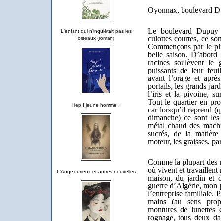
Oyonnax, boulevard Dup
Le boulevard Dupuy 
L'enfant qui n'inquiétait pas les
culottes courtes, ce so
oiseaux (roman)
Commençons par le plu
belle saison. D’abord 
racines soulèvent le 
puissants de leur feui
avant l’orage et après
portails, les grands jard
l’iris et la pivoine, s
Tout le quartier en prof
Hep ! jeune homme !
car lorsqu’il reprend (
dimanche) ce sont les
métal chaud des machin
sucrés, de la matière
moteur, les graisses, par
Comme la plupart des r
où vivent et travaillen
L'Ange curieux et autres nouvelles
maison, du jardin et d
guerre d’Algérie, mon p
l’entreprise familiale.
mains (au sens prop
montures de lunettes
rognage, tous deux dan