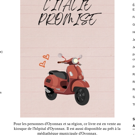
É
E
F
G
H
J
J
e)
P
cr
P
R
R
R
ts
S
T
S
Pour les personnes d'Oyonnax et sa région, ce livre est en vente au
A
kiosque de l'hôpital d'Oyonnax. Il est aussi disponible au prêt à la
médiathèque municipale d'Oyonnax.