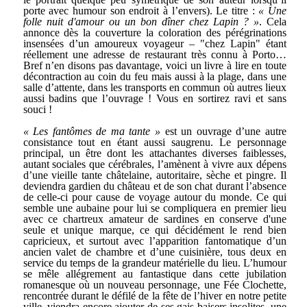
porte avec humour son endroit à l’envers). Le titre :
« Une
folle nuit d'amour ou un bon dîner chez Lapin ? »
. Cela
annonce dès la couverture la coloration des pérégrinations
insensées d’un amoureux voyageur – "chez Lapin" étant
réellement une adresse de restaurant très connu à Porto…
Bref n’en disons pas davantage, voici un livre à lire en toute
décontraction au coin du feu mais aussi à la plage, dans une
salle d’attente, dans les transports en commun où autres lieux
aussi badins que l’ouvrage ! Vous en sortirez ravi et sans
souci !
« Les fantômes de ma tante »
est un ouvrage d’une autre
consistance tout en étant aussi saugrenu. Le personnage
principal, un être dont les attachantes diverses faiblesses,
autant sociales que cérébrales, l’amènent à vivre aux dépens
d’une vieille tante châtelaine, autoritaire, sèche et pingre. Il
deviendra gardien du château et de son chat durant l’absence
de celle-ci pour cause de voyage autour du monde. Ce qui
semble une aubaine pour lui se compliquera en premier lieu
avec ce chartreux amateur de sardines en conserve d'une
seule et unique marque, ce qui décidément le rend bien
capricieux, et surtout avec l’apparition fantomatique d’un
ancien valet de chambre et d’une cuisinière, tous deux en
service du temps de la grandeur matérielle du lieu. L’humour
se mêle allégrement au fantastique dans cette jubilation
romanesque où un nouveau personnage, une Fée Clochette,
rencontrée durant le défilé de la fête de l’hiver en notre petite
ville, viendra encore ajouter de ses gais baisers insolites, une