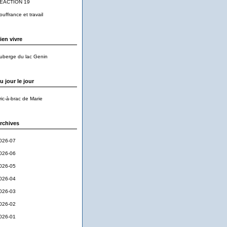
EACTION 19
ouffrance et travail
ien vivre
uberge du lac Genin
u jour le jour
ric-à-brac de Marie
rchives
026-07
026-06
026-05
026-04
026-03
026-02
026-01