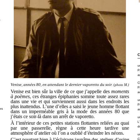
s
C
u
P
a
C
Venise, années 80, en attendant le dernier vaporetto du soir.
(photo M.)
P
Venise est bien sûr la ville de ce que j’appelle des
moments
a
à poèmes
, ces étranges épiphanies somme toute assez rares
u
dans une vie et qui surviennent aussi dans les endroits les
P
plus inattendus. L’une d’elles a saisi le jeune homme flottant
es
a
dans un imperméable gris à la mode des années 80 que
j’étais ce soir-là dans un arrêt de vaporetto.
u
L
À l’intérieur de ces petites stations flottantes reliées au quai
d
par une passerelle, règne à cette heure tardive une
atmosphère d’atelier où l’on a oublié d’éteindre les néons.
u
C’est pourtant bien à l’éclairage jaunâtre des ateliers d’usine
C