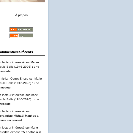
À propos
ommentaires récents
n lecteur intéressé
sur
Marie-
aule Belle (1946-2026) : une
necdote
hristian Cottet-Emard
sur
Marie-
aule Belle (1946-2026) : une
necdote
n lecteur interesse
sur
Marie-
aule Belle (1946-2026) : une
necdote
n lecteur intéressé
sur
'organiste Michaël Matthes a
onné un concert...
n lecteur intéressé
sur
Marie
aredda expose 25 photos à la