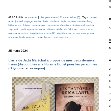
R
S
01:03 Publié dans
carnet
|
Lien permanent
|
Commentaires (0)
| Tags :
carnet
,
B
note
,
journal
,
voyage
,
venise
,
italie
,
tourisme
,
italie promise
,
vénétie
,
blog
littéraire de christian cottet-emard
,
vaporetto
,
christian cottet-emard
,
station
A
vaporetto
,
arrêt vaporetto
,
canal
,
attente
,
atelier de fabrique
,
usine
,
clapot
,
moment à poème
,
épiphanies
,
année 80
,
vingtième siècle
,
souvenir
,
photo
souvenir
,
l'italie promise
,
orage lagune express éditions
A
B
25 mars 2024
L'avis de Jacki Maréchal à propos de mes deux derniers
A
livres (disponibles à la librairie Buffet pour les personnes
d'Oyonnax et sa région) :
2
2
2
2
2
2
2