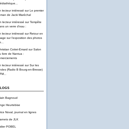
édiathèque...
n lecteur intéressé
sur
Le premier
oman de Jacki Maréchal
n lecteur intéressé
sur
Tempête
ans un verre d'eau :
n lecteur intéressé
sur
Retour en
mage sur l'exposition des photos
...
hristian Cottet-Emard
sur
Salon
u livre de Nantua :
emerciements
n lecteur intéressé
sur
Sur les
ndes (Radio B Bourg-en-Bresse)
FM...
LOGS
lain Bagnoud
nge Heurtebise
rice Noval, journal en lignes
arnets de JLK
idier POBEL