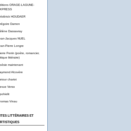
ditions ORAGE-LAGUNE-
XPRESS
rédérick HOUDAER
régoire Damon
élène Dassavray
ean-Jacques NUEL
ean-Pierre Longre
ierre Perrin (poète, romancier,
itique littéraire)
oésie maintenant
aymond Alcovère
etour chariot
evue Verso
pohielit
homas Vinau
ITES LITTÉRAIRES ET
RTISTIQUES