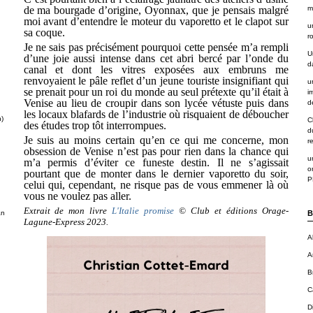
de ma bourgade d’origine, Oyonnax, que je pensais malgré
m
moi avant d’entendre le moteur du vaporetto et le clapot sur
u
sa coque.
r
Je ne sais pas précisément pourquoi cette pensée m’a rempli
U
d’une joie aussi intense dans cet abri bercé par l’onde du
d
canal et dont les vitres exposées aux embruns me
renvoyaient le pâle reflet d’un jeune touriste insignifiant qui
u
se prenait pour un roi du monde au seul prétexte qu’il était à
i
Venise au lieu de croupir dans son lycée vétuste puis dans
de
les locaux blafards de l’industrie où risquaient de déboucher
n)
C
des études trop tôt interrompues.
d
Je suis au moins certain qu’en ce qui me concerne, mon
r
obsession de Venise n’est pas pour rien dans la chance qui
u
m’a permis d’éviter ce funeste destin. Il ne s’agissait
o
pourtant que de monter dans le dernier vaporetto du soir,
P
celui qui, cependant, ne risque pas de vous emmener là où
vous ne voulez pas aller.
Extrait de mon livre
L'Italie promise
© Club et éditions Orage-
an
B
Lagune-Express 2023.
A
A
B
C
D