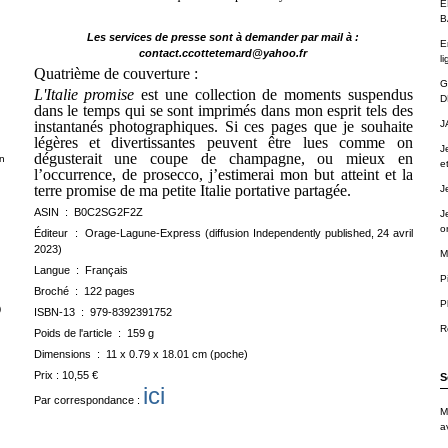
É
B
Les services de presse sont à demander par mail à :
E
contact.ccottetemard@yahoo.fr
li
Quatrième de couverture :
G
L'Italie promise
est une collection de moments suspendus
D
dans le temps qui se sont imprimés dans mon esprit tels des
J
instantanés photographiques. Si ces pages que je souhaite
légères et divertissantes peuvent être lues comme on
J
dégusterait une coupe de champagne, ou mieux en
n
e
l’occurrence, de prosecco, j’estimerai mon but atteint et la
terre promise de ma petite Italie portative partagée.
J
ASIN ‏ : ‎
B0C2SG2F2Z
J
o
Éditeur ‏ : ‎
Orage-Lagune-Express (diffusion Independently published, 24 avril
2023)
M
Langue ‏ : ‎
Français
P
Broché ‏ : ‎
122 pages
P
)
ISBN-13 ‏ : ‎
979-8392391752
R
Poids de l'article ‏ : ‎
159 g
Dimensions ‏ : ‎
11 x 0.79 x 18.01 cm (poche)
Prix : 10,55 €
S
ici
Par correspondance :
M
a
.