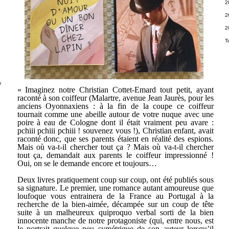
2
2
2
T
e
« Imaginez notre Christian Cottet-Emard tout petit, ayant
raconté à son coiffeur (Malartre, avenue Jean Jaurès, pour les
anciens Oyonnaxiens : à la fin de la coupe ce coiffeur
tournait comme une abeille autour de votre nuque avec une
poire à eau de Cologne dont il était vraiment peu avare :
pchiii pchiii pchiii ! souvenez vous !), Christian enfant, avait
raconté donc, que ses parents étaient en réalité des espions.
Mais où va-t-il chercher tout ça ? Mais où va-t-il chercher
tout ça, demandait aux parents le coiffeur impressionné !
Oui, on se le demande encore et toujours…
Deux livres pratiquement coup sur coup, ont été publiés sous
sa signature. Le premier, une romance autant amoureuse que
loufoque vous entrainera de la France au Portugal à la
recherche de la bien-aimée, décampée sur un coup de tête
suite à un malheureux quiproquo verbal sorti de la bien
innocente manche de notre protagoniste (qui, entre nous, est
le portrait quelque peu symétrique de son auteur lorsqu’il