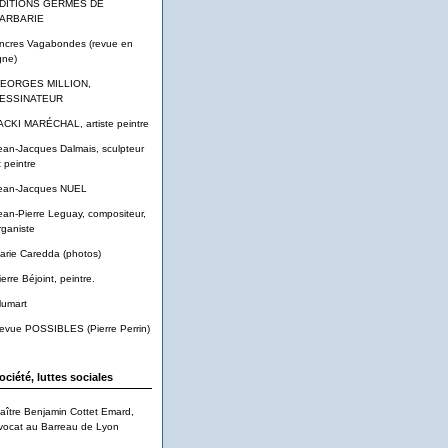
DITIONS GERMES DE
ARBARIE
ncres Vagabondes (revue en
gne)
EORGES MILLION,
ESSINATEUR
ACKI MARÉCHAL, artiste peintre
ean-Jacques Dalmais, sculpteur
t peintre
ean-Jacques NUEL
ean-Pierre Leguay, compositeur,
rganiste
arie Caredda (photos)
ierre Béjoint, peintre.
lumart
evue POSSIBLES (Pierre Perrin)
ociété, luttes sociales
aître Benjamin Cottet Emard,
vocat au Barreau de Lyon