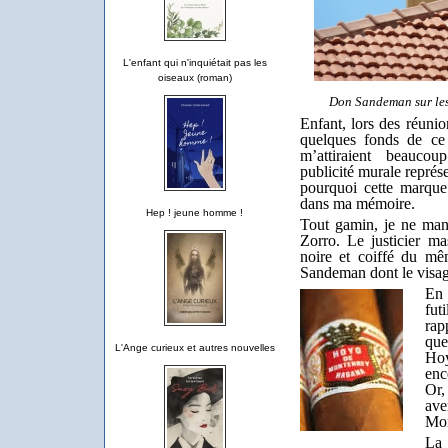
L'enfant qui n'inquiétait pas les
oiseaux (roman)
Don Sandeman sur les
Enfant, lors des réunion
quelques fonds de ce 
m’attiraient beauco
publicité murale représ
pourquoi cette marque 
dans ma mémoire.
Hep ! jeune homme !
Tout gamin, je ne man
Zorro. Le justicier m
noire et coiffé du m
Sandeman dont le visage
En 
fut
rap
que
L'Ange curieux et autres nouvelles
Hoy
enc
Or,
ave
Mon
La 