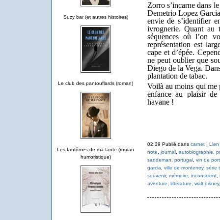
Zorro s’incarne dans l
Demetrio Lopez Garcia 
Suzy bar (et autres histoires)
envie de s’identifier 
ivrognerie. Quant au t
séquences où l’on vo
représentation est lar
cape et d’épée. Cepend
ne peut oublier que s
Diego de la Vega. Dans 
plantation de tabac.
Le club des pantouflards (roman)
Voilà au moins qui me
enfance au plaisir de
havane !
02:39 Publié dans
carnet
|
Lien
Les fantômes de ma tante (roman
note
,
journal
,
autobiographie
,
pr
humoristique)
sandeman
,
portugal
,
vin de por
garcia
,
ville de monterrey
,
série 
souvenir
,
mémoire
,
inconscient
,
aventure
,
littérature
,
walt disney