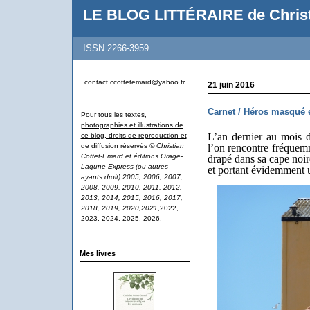
LE BLOG LITTÉRAIRE de Christ
ISSN 2266-3959
contact.ccottetemard@yahoo.fr
21 juin 2016
Carnet / Héros masqué 
Pour tous les textes,
photographies et illustrations de
L’an dernier au mois 
ce blog, droits de reproduction et
de diffusion réservés
© Christian
l’on rencontre fréque
Cottet-Emard et éditions Orage-
drapé dans sa cape noir
Lagune-Express (ou autres
et portant évidemment u
ayants droit) 2005, 2006, 2007,
2008, 2009, 2010, 2011, 2012,
2013, 2014, 2015, 2016, 2017,
2018, 2019, 2020,2021
,2022,
2023, 2024, 2025, 2026.
Mes livres