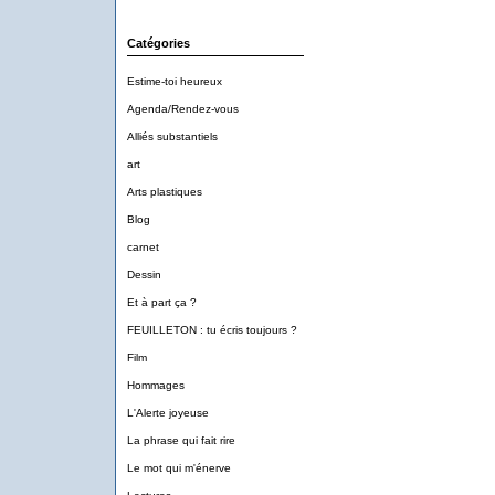
Catégories
Estime-toi heureux
Agenda/Rendez-vous
Alliés substantiels
art
Arts plastiques
Blog
carnet
Dessin
Et à part ça ?
FEUILLETON : tu écris toujours ?
Film
Hommages
L'Alerte joyeuse
La phrase qui fait rire
Le mot qui m'énerve