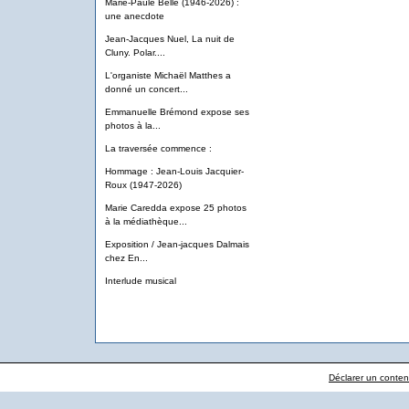
Marie-Paule Belle (1946-2026) :
une anecdote
Jean-Jacques Nuel, La nuit de
Cluny. Polar....
L'organiste Michaël Matthes a
donné un concert...
Emmanuelle Brémond expose ses
photos à la...
La traversée commence :
Hommage : Jean-Louis Jacquier-
Roux (1947-2026)
Marie Caredda expose 25 photos
à la médiathèque...
Exposition / Jean-jacques Dalmais
chez En...
Interlude musical
Déclarer un contenu 