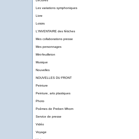
Lectures
Les variations symphoniques
Livre
Loisirs
L'INVENTAIRE des fétiches
Mes collaborations presse
Mes personnages
Mini-feuilleton
Musique
Nouvelles
NOUVELLES DU FRONT
Peinture
Peinture, arts plastiques
Photo
Poèmes de Preben Mhorn
Service de presse
Vidéo
Voyage