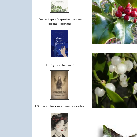
L'enfant qui n'inquiétait pas les
oiseaux (roman)
Hep ! jeune homme !
L'Ange curieux et autres nouvelles