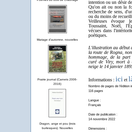
intention ou un désir de
Qu'on ait ou non la fo
recherche de sens, d'un
ou du moins de recueil
Veilleuses évoque l
Toussaint, Noël, l'Ép
vécues dans l'intériori
poétiques.
Mariage d'automne, nouvelles
L'illustration au début 
la route de Rogna, non 
hommage, de la part d
curé de Viry, mort à 
neige le 14 janvier 189
ici
l
Informations :
et
Prairie journal (Carnets 2006-
2016)
Nombre de pages de l'édition i
116 pages
Langue :
Français
Date de publication :
14 novembre 2022
Dragon, ange et pou (trois
burlesques). Nouvelles
Dimensions :