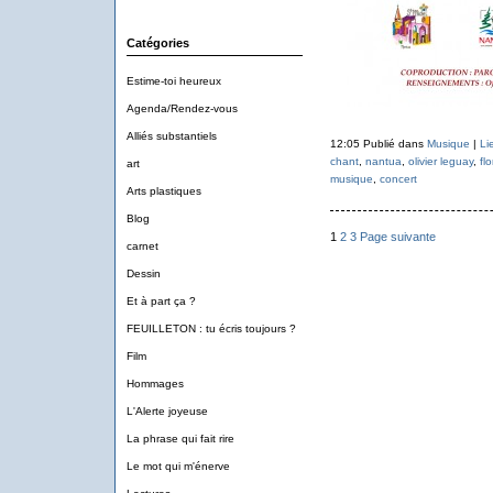
Catégories
Estime-toi heureux
Agenda/Rendez-vous
Alliés substantiels
12:05 Publié dans
Musique
|
Li
chant
,
nantua
,
olivier leguay
,
fl
art
musique
,
concert
Arts plastiques
Blog
1
2
3
Page suivante
carnet
Dessin
Et à part ça ?
FEUILLETON : tu écris toujours ?
Film
Hommages
L'Alerte joyeuse
La phrase qui fait rire
Le mot qui m'énerve