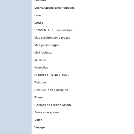
Lectures
Les variations symphoniques
Livre
Loisirs
L'INVENTAIRE des fétiches
Mes collaborations presse
Mes personnages
Mini-feuilleton
Musique
Nouvelles
NOUVELLES DU FRONT
Peinture
Peinture, arts plastiques
Photo
Poèmes de Preben Mhorn
Service de presse
Vidéo
Voyage