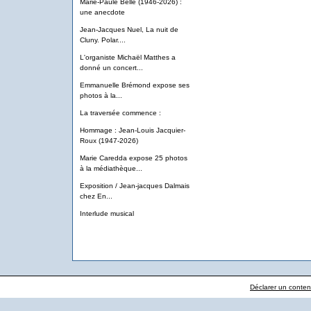
Marie-Paule Belle (1946-2026) :
une anecdote
Jean-Jacques Nuel, La nuit de
Cluny. Polar....
L'organiste Michaël Matthes a
donné un concert...
Emmanuelle Brémond expose ses
photos à la...
La traversée commence :
Hommage : Jean-Louis Jacquier-
Roux (1947-2026)
Marie Caredda expose 25 photos
à la médiathèque...
Exposition / Jean-jacques Dalmais
chez En...
Interlude musical
Déclarer un contenu 