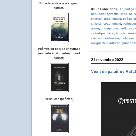
Nouvelle édition reliée, grand
format.
00:27 Publié dans
Et à part ça 
noël
,
saint-sylvestre
,
lierre
,
houx
christian cottet-emard
,
poésie
,
b
christian cottet-emard
,
veilleuse
avent
,
photophores
,
veilleuses 
catholique
,
rituel
,
bougie
,
silenc
cloches
,
célébration
,
hellébore
,
marguerite d'autriche
,
philibert 
Poèmes du bois de chauffage
(nouvelle édition reliée, grand
format)
21 novembre 2022
Vient de paraître / VE
Veilleuses (poèmes)