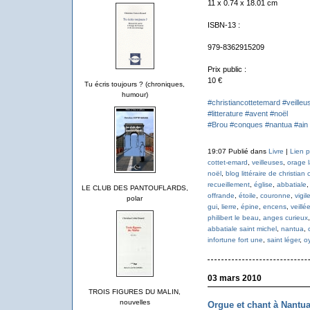
11 x 0.74 x 18.01 cm
ISBN-13 :
979-8362915209
Prix public :
10 €
Tu écris toujours ? (chroniques,
humour)
#christiancottetemard
#veilleu
#litterature
#avent
#noël
#Brou
#conques
#nantua
#ain
19:07 Publié dans
Livre
|
Lien 
cottet-emard
,
veilleuses
,
orage 
noël
,
blog littéraire de christian
recueillement
,
église
,
abbatiale
LE CLUB DES PANTOUFLARDS,
offrande
,
étoile
,
couronne
,
vigil
polar
gui
,
lierre
,
épine
,
encens
,
veillé
philibert le beau
,
anges curieux
abbatiale saint michel
,
nantua
,
infortune fort une
,
saint léger
,
o
03 mars 2010
TROIS FIGURES DU MALIN,
nouvelles
Orgue et chant à Nantua