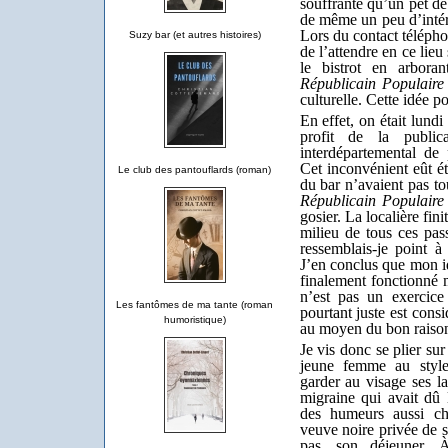
souffrante qu’un pet de
de même un peu d’intérê
Lors du contact télépho
Suzy bar (et autres histoires)
de l’attendre en ce lieu
le bistrot en arbora
Républicain Populaire
culturelle. Cette idée po
En effet, on était lundi
profit de la public
interdépartemental de 
Cet inconvénient eût ét
Le club des pantouflards (roman)
du bar n’avaient pas t
Républicain Populaire
gosier. La localière fi
milieu de tous ces pa
ressemblais-je point à
J’en conclus que mon i
finalement fonctionné 
n’est pas un exercice
Les fantômes de ma tante (roman
pourtant juste est cons
humoristique)
au moyen du bon raiso
Je vis donc se plier su
jeune femme au style
garder au visage ses la
migraine qui avait dû
des humeurs aussi ch
veuve noire privée de s
pas, son déjeuner. 