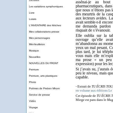
Lectures
assénai-je au bout
pharmaceutiques, dans l
Les variations symphoniques
que nous n’étions pas l
Livre
des meurtris de la cas
aux lecteurs avides. L
Loisirs
avait semble-t-il encor
L'INVENTAIRE des fétiches
me demanda pardon d
risquait de s’évanouir.
Mes collaborations presse
Elle oublia sur la t
Mes personnages
ouvrage qu’elle ava
m’abandonna au moment
Mini-feuilleton
yeux un mal pesant. Co
Musique
plus tard, je lui télép
vous mais elle m’expli
Nouvelles
ma prose « un peu t
expression) pour les lec
NOUVELLES DU FRONT
Si j’avais su, j’aurais é
Peinture
peu le niveau, mais que
Peinture, arts plastiques
capable.
Photo
- Extrait de
TU ÉCRIS TOU
Poèmes de Preben Mhorn
en volume aux éditions Le
Service de presse
Cet épisode de
TU ÉCRIS 
Miege est paru dans le
Maga
Vidéo
Voyage