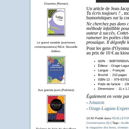
Charmes (Roman)
Un article de Jean-Jac
Tu écris toujours ?
, mo
humoristiques sur la con
Ne cherchez pas dans ce 
méthode infaillible pour
auteur à succès. Cottet
ramener les poètes chim
prosaïque. Il dégonfle 
Le grand variable (aventures
contemporaines) Récit. Nouvelle
Pour les gens d'Oyonnax
édition.
au prix de 10 € au kios
ASIN ‏ : ‎
B0BTRRBS4
Éditeur ‏ : Orage
Langue ‏ : ‎
Français
Broché ‏ : ‎
210 pages
ISBN-13 ‏ : ‎
979-8376
Poids de l'article ‏ : ‎
23
Dimensions ‏ : ‎
11 x 1.
Aux grands jours (Poèmes)
Également en vente par
-
Amazon
-
Orage-Lagune-Expre
14:50 Publié dans
FEUILLETON :
Commentaires (0)
| Tags :
feuill
le magazine des livres
,
christian
Poèmes du bois de chauffage