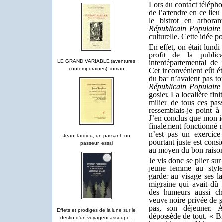
Lors du contact télépho
de l’attendre en ce lieu
le bistrot en arbora
Républicain Populaire
culturelle. Cette idée po
En effet, on était lundi
profit de la public
LE GRAND VARIABLE (aventures
interdépartemental de 
contemporaines), roman
Cet inconvénient eût ét
du bar n’avaient pas t
Républicain Populaire
gosier. La localière fi
milieu de tous ces pa
ressemblais-je point à
J’en conclus que mon i
finalement fonctionné 
n’est pas un exercice
Jean Tardieu, un passant, un
pourtant juste est cons
passeur, essai
au moyen du bon raiso
Je vis donc se plier su
jeune femme au style
garder au visage ses la
migraine qui avait dû
des humeurs aussi ch
veuve noire privée de s
pas, son déjeuner. 
Effets et prodiges de la lune sur le
dépossède de tout. « B
destin d'un voyageur assoupi...