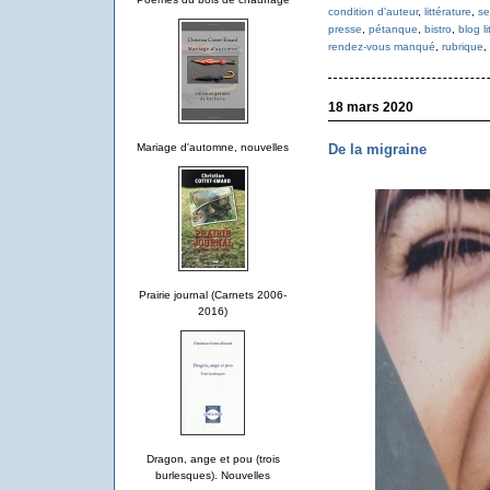
condition d'auteur
,
littérature
,
se
presse
,
pétanque
,
bistro
,
blog l
rendez-vous manqué
,
rubrique
,
18 mars 2020
De la migraine
Mariage d'automne, nouvelles
Prairie journal (Carnets 2006-
2016)
Dragon, ange et pou (trois
burlesques). Nouvelles