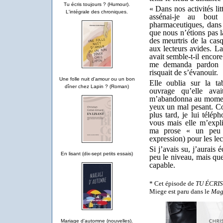
Tu écris toujours ? (Humour).
« Dans nos activités lit
L'intégrale des chroniques.
assénai-je au bout
pharmaceutiques, dans l
que nous n’étions pas l
des meurtris de la cas
aux lecteurs avides. L
avait semble-t-il encor
me demanda pardon d
risquait de s’évanouir.
Une folle nuit d'amour ou un bon
Elle oublia sur la t
dîner chez Lapin ? (Roman)
ouvrage qu’elle ava
m’abandonna au moment
yeux un mal pesant. Co
plus tard, je lui télép
vous mais elle m’expli
ma prose « un peu t
expression) pour les lec
Si j’avais su, j’aurais é
En lisant (dix-sept petits essais)
peu le niveau, mais que
capable.
* Cet épisode de
TU ÉCRI
Miege est paru dans le
Maga
Mariage d'automne (nouvelles).