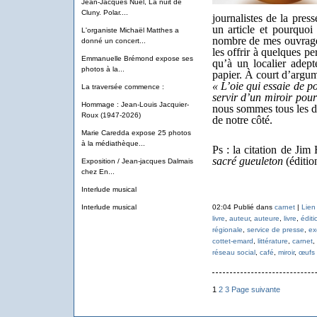
Jean-Jacques Nuel, La nuit de
Cluny. Polar....
journalistes de la pres
un article et pourquoi
L'organiste Michaël Matthes a
nombre de mes ouvrages
donné un concert...
les offrir à quelques pe
Emmanuelle Brémond expose ses
qu’à un localier adept
photos à la...
papier. À court d’argume
« L’oie qui essaie de p
La traversée commence :
servir d’un miroir pour
Hommage : Jean-Louis Jacquier-
nous sommes tous les d
Roux (1947-2026)
de notre côté.
Marie Caredda expose 25 photos
à la médiathèque...
Ps : la citation de Jim
sacré gueuleton
(édition
Exposition / Jean-jacques Dalmais
chez En...
Interlude musical
Interlude musical
02:04 Publié dans
carnet
|
Lien
livre
,
auteur
,
auteure
,
livre
,
éditi
régionale
,
service de presse
,
ex
cottet-emard
,
littérature
,
carnet
,
réseau social
,
café
,
miroir
,
œufs 
1
2
3
Page suivante