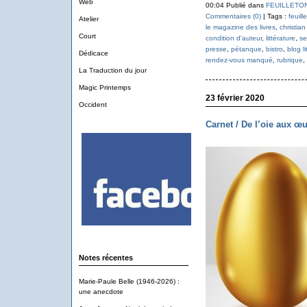
Web
00:04 Publié dans
FEUILLETON :
Commentaires (0)
| Tags :
feuill
Atelier
le magazine des livres
,
christian
Court
condition d'auteur
,
littérature
,
se
presse
,
pétanque
,
bistro
,
blog l
Dédicace
rendez-vous manqué
,
rubrique
,
La Traduction du jour
Magic Printemps
23 février 2020
Occident
Carnet / De l’oie aux œu
Notes récentes
Marie-Paule Belle (1946-2026) :
une anecdote