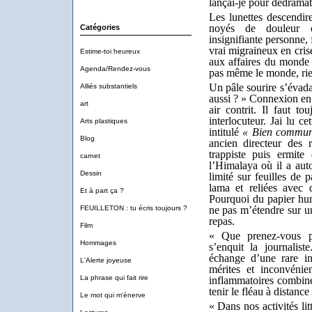
lançai-je pour dédramati
Les lunettes descendi
noyés de douleur c
Catégories
insignifiante personne,
vrai migraineux en cris
Estime-toi heureux
aux affaires du monde p
Agenda/Rendez-vous
pas même le monde, rie
Un pâle sourire s’évada
Alliés substantiels
aussi ? » Connexion en 
art
air contrit.
Il faut to
interlocuteur. Jai lu 
Arts plastiques
intitulé
« Bien communi
Blog
ancien directeur des
trappiste puis ermit
carnet
l’Himalaya où il a auto
Dessin
limité sur feuilles de 
lama et reliées avec 
Et à part ça ?
Pourquoi du papier hum
FEUILLETON : tu écris toujours ?
ne pas m’étendre sur un
repas.
Film
« Que prenez-vous p
Hommages
s’enquit la journalis
échange d’une rare in
L'Alerte joyeuse
mérites et inconvénie
La phrase qui fait rire
inflammatoires combiné
tenir le fléau à distan
Le mot qui m'énerve
« Dans nos activités lit