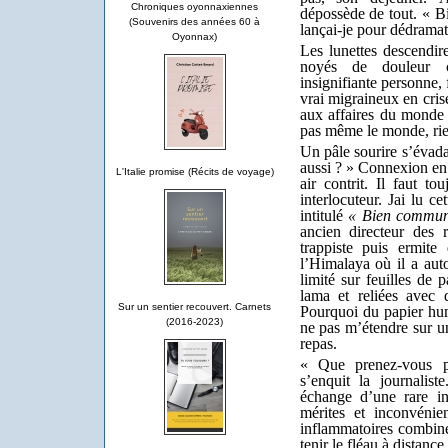
Chroniques oyonnaxiennes
dépossède de tout. « B
(Souvenirs des années 60 à
lançai-je pour dédramati
Oyonnax)
Les lunettes descendi
noyés de douleur c
insignifiante personne,
vrai migraineux en cris
aux affaires du monde p
pas même le monde, rie
Un pâle sourire s’évada
aussi ? » Connexion en 
L'Italie promise (Récits de voyage)
air contrit.
Il faut to
interlocuteur. Jai lu 
intitulé
« Bien communi
ancien directeur des
trappiste puis ermit
l’Himalaya où il a auto
limité sur feuilles de 
lama et reliées avec 
Sur un sentier recouvert. Carnets
Pourquoi du papier hum
(2016-2023)
ne pas m’étendre sur un
repas.
« Que prenez-vous p
s’enquit la journalis
échange d’une rare in
mérites et inconvénie
inflammatoires combiné
tenir le fléau à distan