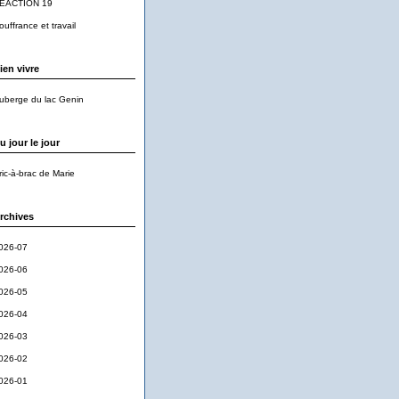
EACTION 19
ouffrance et travail
ien vivre
uberge du lac Genin
u jour le jour
ric-à-brac de Marie
rchives
026-07
026-06
026-05
026-04
026-03
026-02
026-01