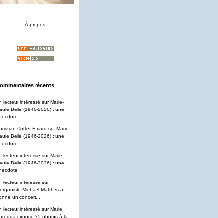
À propos
ommentaires récents
n lecteur intéressé
sur
Marie-
aule Belle (1946-2026) : une
necdote
hristian Cottet-Emard
sur
Marie-
aule Belle (1946-2026) : une
necdote
n lecteur interesse
sur
Marie-
aule Belle (1946-2026) : une
necdote
n lecteur intéressé
sur
'organiste Michaël Matthes a
onné un concert...
n lecteur intéressé
sur
Marie
aredda expose 25 photos à la