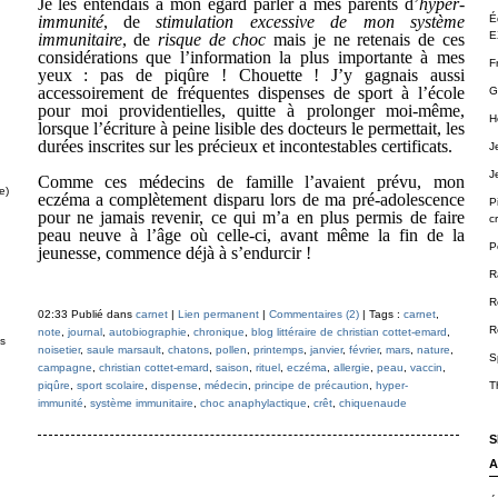
Je les entendais à mon égard parler à mes parents d’
hyper-
immunité
, de
stimulation excessive de mon système
É
E
immunitaire
, de
risque de choc
mais je ne retenais de ces
considérations que l’information la plus importante à mes
F
yeux : pas de piqûre ! Chouette ! J’y gagnais aussi
accessoirement de fréquentes dispenses de sport à l’école
G
pour moi providentielles, quitte à prolonger moi-même,
H
lorsque l’écriture à peine lisible des docteurs le permettait, les
durées inscrites sur les précieux et incontestables certificats.
J
J
Comme ces médecins de famille l’avaient prévu, mon
e)
eczéma a complètement disparu lors de ma pré-adolescence
P
pour ne jamais revenir, ce qui m’a en plus permis de faire
cr
peau neuve à l’âge où celle-ci, avant même la fin de la
P
jeunesse, commence déjà à s’endurcir !
R
R
02:33 Publié dans
carnet
|
Lien permanent
|
Commentaires (2)
| Tags :
carnet
,
R
note
,
journal
,
autobiographie
,
chronique
,
blog littéraire de christian cottet-emard
,
ts
noisetier
,
saule marsault
,
chatons
,
pollen
,
printemps
,
janvier
,
février
,
mars
,
nature
,
S
campagne
,
christian cottet-emard
,
saison
,
rituel
,
eczéma
,
allergie
,
peau
,
vaccin
,
piqûre
,
sport scolaire
,
dispense
,
médecin
,
principe de précaution
,
hyper-
T
immunité
,
système immunitaire
,
choc anaphylactique
,
crêt
,
chiquenaude
S
A