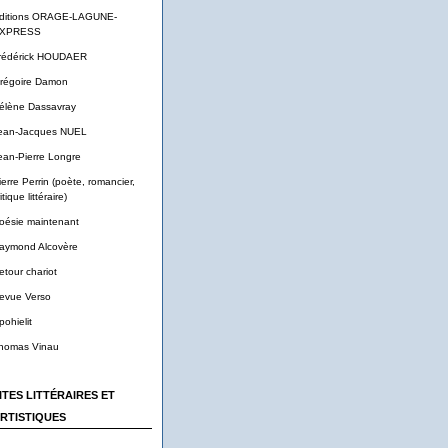
ditions ORAGE-LAGUNE-
XPRESS
rédérick HOUDAER
régoire Damon
élène Dassavray
ean-Jacques NUEL
ean-Pierre Longre
ierre Perrin (poète, romancier,
itique littéraire)
oésie maintenant
aymond Alcovère
etour chariot
evue Verso
pohielit
homas Vinau
ITES LITTÉRAIRES ET
RTISTIQUES