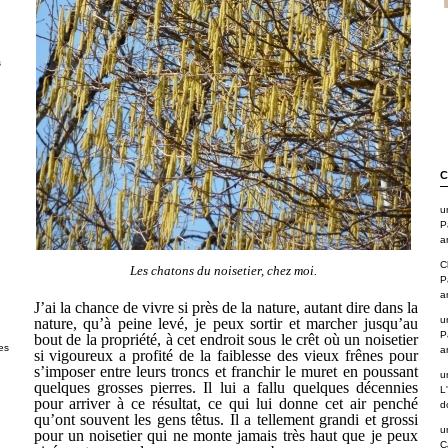
s
C
u
P
a
C
Les chatons du noisetier, chez moi.
P
a
J’ai la chance de vivre si près de la nature, autant dire dans la
u
nature, qu’à peine levé, je peux sortir et marcher jusqu’au
P
bout de la propriété, à cet endroit sous le crêt où un noisetier
es
a
si vigoureux a profité de la faiblesse des vieux frênes pour
s’imposer entre leurs troncs et franchir le muret en poussant
u
quelques grosses pierres. Il lui a fallu quelques décennies
L
pour arriver à ce résultat, ce qui lui donne cet air penché
d
qu’ont souvent les gens têtus. Il a tellement grandi et grossi
u
pour un noisetier qui ne monte jamais très haut que je peux
C