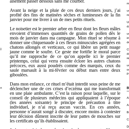
aisément passer dessous sans me courber.
m
Avant la neige et la pluie de ces deux derniers jours, j’ai
u
profité des fins de matinées sèches et lumineuses de la fin
r
janvier pour me livrer à un de mes petits rituels.
U
d
Le noisetier est le premier arbre en fleur dont les fleurs mâles
envoient d’immenses quantités de grains de pollen dès le
u
mois de janvier dans ma campagne. Mon rituel se résume à
i
donner une chiquenaude à ces fleurs minuscules agrégées en
de
chatons allongés et verticaux, ce qui libère un petit nuage
n)
C
jaune comme le soufre. Ce geste me fortifie le moral parce
d
qu’il me rapproche de ce qu’on appelle ici le premier
r
printemps, celui qui verra ensuite éclore les autres chatons
précoces, eux aussi poudrés comme des marquis, ceux du
u
saule marsault à la mi-février ou début mars entre deux
o
giboulées.
P
Dans mon enfance, ce rituel m’était interdit sous peine de me
déclencher une de ces crises d’eczéma qui me transformait
an
B
en une plaie ambulante. C’est la raison pour laquelle, sur le
conseil de plusieurs médecins qui appliquaient à l’époque
A
(les années soixante) le principe de précaution à titre
A
individuel, je n’ai reçu aucun vaccin. En ces années,
personne n’aurait songé à discuter, encore moins à contester
B
leur décision dûment inscrite de leur pattes de mouches sur
C
les certificats qu’ils établissaient.
D