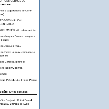
DITIONS GERMES DE
ARBARIE
ncres Vagabondes (revue en
gne)
EORGES MILLION,
ESSINATEUR
ACKI MARÉCHAL, artiste peintre
ean-Jacques Dalmais, sculpteur
t peintre
ean-Jacques NUEL
ean-Pierre Leguay, compositeur,
rganiste
arie Caredda (photos)
ierre Béjoint, peintre.
lumart
evue POSSIBLES (Pierre Perrin)
ociété, luttes sociales
aître Benjamin Cottet Emard,
vocat au Barreau de Lyon