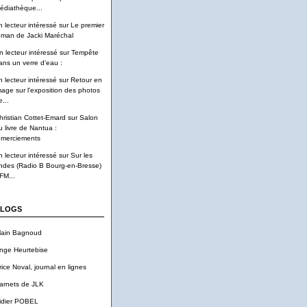
édiathèque...
n lecteur intéressé
sur
Le premier
oman de Jacki Maréchal
n lecteur intéressé
sur
Tempête
ans un verre d'eau :
n lecteur intéressé
sur
Retour en
mage sur l'exposition des photos
...
hristian Cottet-Emard
sur
Salon
u livre de Nantua :
emerciements
n lecteur intéressé
sur
Sur les
ndes (Radio B Bourg-en-Bresse)
FM...
LOGS
lain Bagnoud
nge Heurtebise
rice Noval, journal en lignes
arnets de JLK
idier POBEL