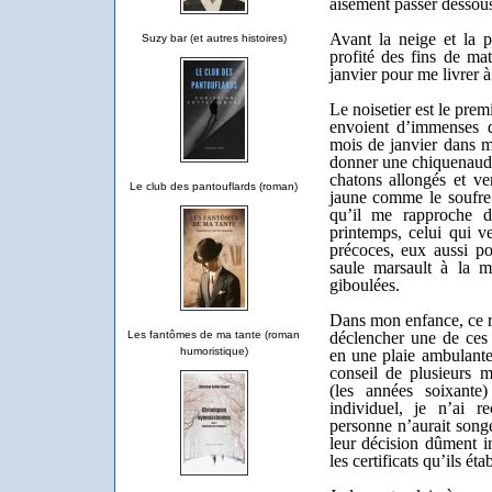
aisément passer dessou
Avant la neige et la p
Suzy bar (et autres histoires)
profité des fins de ma
janvier pour me livrer à
Le noisetier est le prem
envoient d’immenses q
mois de janvier dans 
donner une chiquenaude
chatons allongés et ve
Le club des pantouflards (roman)
jaune comme le soufre.
qu’il me rapproche d
printemps, celui qui ve
précoces, eux aussi 
saule marsault à la m
giboulées.
Dans mon enfance, ce ri
déclencher une de ces 
Les fantômes de ma tante (roman
humoristique)
en une plaie ambulante.
conseil de plusieurs m
(les années soixante)
individuel, je n’ai 
personne n’aurait songé
leur décision dûment i
les certificats qu’ils éta