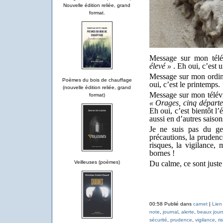
Nouvelle édition reliée, grand
format.
Message sur mon tél
élevé »
. Eh oui, c’est u
Message sur mon ordin
Poèmes du bois de chauffage
oui, c’est le printemps.
(nouvelle édition reliée, grand
Message sur mon télév
format)
« Orages, cinq départe
Eh oui, c’est bientôt l’
aussi en d’autres saison
Je ne suis pas du gen
précautions, la prudence
risques, la vigilance,
bornes !
Veilleuses (poèmes)
Du calme, ce sont juste 
00:58 Publié dans
carnet
|
Lien
note
,
journal
,
alerte
,
beaux jour
sécurité
,
prudence
,
vigilance
,
ri