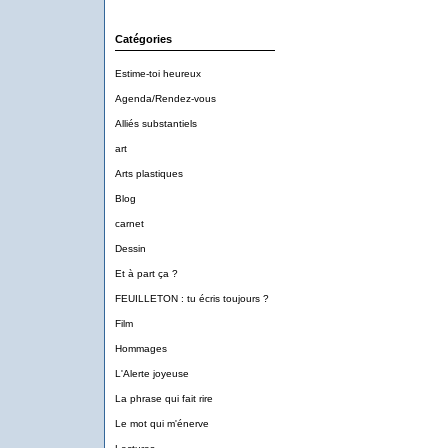
Catégories
Estime-toi heureux
Agenda/Rendez-vous
Alliés substantiels
art
Arts plastiques
Blog
carnet
Dessin
Et à part ça ?
FEUILLETON : tu écris toujours ?
Film
Hommages
L'Alerte joyeuse
La phrase qui fait rire
Le mot qui m'énerve