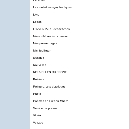
Lectures
Les variations symphoniques
Livre
Loisirs
L'INVENTAIRE des fétiches
Mes collaborations presse
Mes personnages
Mini-feuilleton
Musique
Nouvelles
NOUVELLES DU FRONT
Peinture
Peinture, arts plastiques
Photo
Poèmes de Preben Mhorn
Service de presse
Vidéo
Voyage