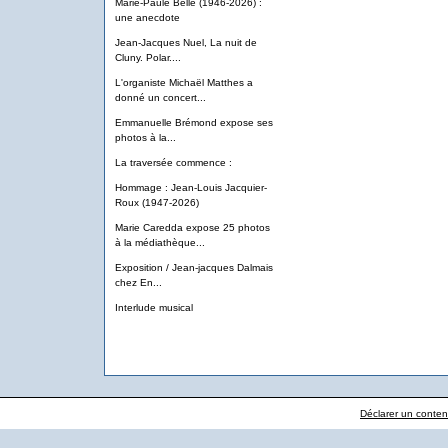
Marie-Paule Belle (1946-2026) :
une anecdote
Jean-Jacques Nuel, La nuit de
Cluny. Polar....
L'organiste Michaël Matthes a
donné un concert...
Emmanuelle Brémond expose ses
photos à la...
La traversée commence :
Hommage : Jean-Louis Jacquier-
Roux (1947-2026)
Marie Caredda expose 25 photos
à la médiathèque...
Exposition / Jean-jacques Dalmais
chez En...
Interlude musical
Déclarer un contenu 