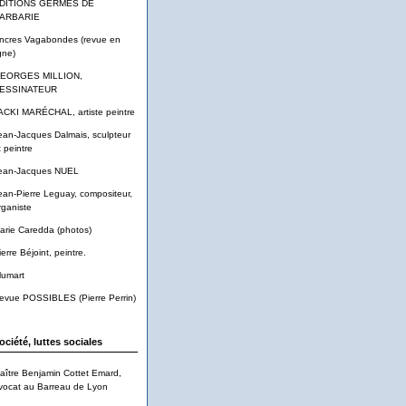
DITIONS GERMES DE
ARBARIE
ncres Vagabondes (revue en
gne)
EORGES MILLION,
ESSINATEUR
ACKI MARÉCHAL, artiste peintre
ean-Jacques Dalmais, sculpteur
t peintre
ean-Jacques NUEL
ean-Pierre Leguay, compositeur,
rganiste
arie Caredda (photos)
ierre Béjoint, peintre.
lumart
evue POSSIBLES (Pierre Perrin)
ociété, luttes sociales
aître Benjamin Cottet Emard,
vocat au Barreau de Lyon