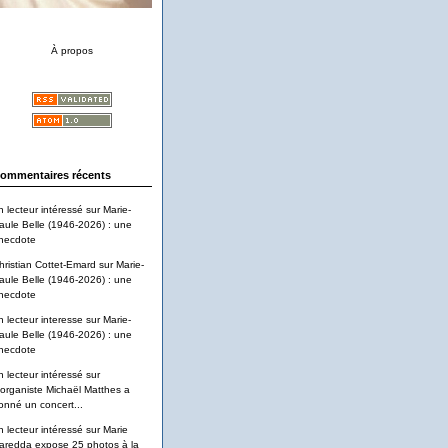
À propos
ommentaires récents
n lecteur intéressé
sur
Marie-
aule Belle (1946-2026) : une
necdote
hristian Cottet-Emard
sur
Marie-
aule Belle (1946-2026) : une
necdote
n lecteur interesse
sur
Marie-
aule Belle (1946-2026) : une
necdote
n lecteur intéressé
sur
'organiste Michaël Matthes a
onné un concert...
n lecteur intéressé
sur
Marie
aredda expose 25 photos à la