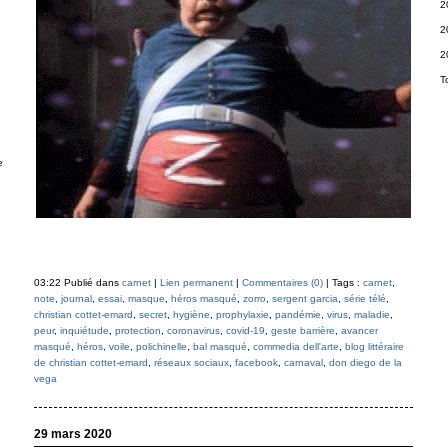
2
2
2
T
e
03:22 Publié dans
carnet
|
Lien permanent
|
Commentaires (0)
| Tags :
carnet
,
note
,
journal
,
essai
,
masque
,
héros masqué
,
zorro
,
sergent garcia
,
série télé
,
christian cottet-emard
,
secret
,
hygiène
,
prophylaxie
,
pandémie
,
virus
,
maladie
,
peur
,
inquiétude
,
protection
,
coronavirus
,
covid-19
,
geste barrière
,
avancer
masqué
,
héros
,
voile
,
polichinelle
,
bal masqué
,
commedia dell'arte
,
blog littéraire
de christian cottet-emard
,
réseaux sociaux
,
facebook
,
carnaval
,
don diego de la
vega
29 mars 2020