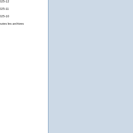
025-12
025-11
025-10
outes les archives