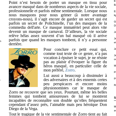
É
Point n’est besoin de porter un masque en tissu pour
B
avancer masqué dans de nombreux aspects de la vie sociale,
professionnelle et parfois même sentimentale. Lorsque nous
E
nous masquons pour nous grimer (à notre avantage
li
croyons-nous), il s’agit encore de garder un secret qui est
G
parfois un secret de Polichinelle, l’un des masques de la
D
commedia dell'arte. Ce masque immatériel peut alors vite
devenir un masque de carnaval. D’ailleurs, la vie sociale
J
relève hélas assez souvent d’un bal masqué où il arrive
J
parfois que quand les masques tombent, il n’y a personne
n
e
derrière.
Pour conclure ce petit essai qui,
J
comme tout texte de ce genre, n’a pas
J
vocation à épuiser le sujet, je ne résiste
o
pas au plaisir d’évoquer la figure du
héros masqué, en particulier celle de
M
mon préféré,
Zorro
.
P
Lui aussi a beaucoup à dissimuler à
P
des adversaires et à des ennemis certes
)
peu perspicaces et encore moins
R
physionomistes car le masque de
Zorro ne recouvre que ses yeux. Pourtant, même les belles
femmes qui tombent amoureuses de lui se montrent
S
incapables de reconnaître son double qu’elles fréquentent
cependant d’assez près, l’aimable mais peu héroïque Don
M
Diego de la Vega.
a
Tout le tragique de la vie sentimentale de Zorro tient au fait
.