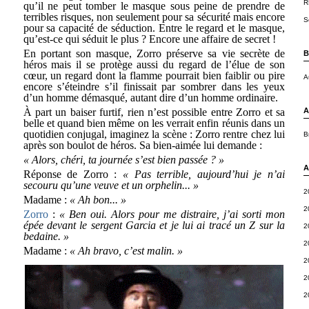
R
qu’il ne peut tomber le masque sous peine de prendre de
terribles risques, non seulement pour sa sécurité mais encore
S
pour sa capacité de séduction. Entre le regard et le masque,
qu’est-ce qui séduit le plus ? Encore une affaire de secret !
En portant son masque, Zorro préserve sa vie secrète de
B
héros mais il se protège aussi du regard de l’élue de son
cœur, un regard dont la flamme pourrait bien faiblir ou pire
A
encore s’éteindre s’il finissait par sombrer dans les yeux
d’un homme démasqué, autant dire d’un homme ordinaire.
À part un baiser furtif, rien n’est possible entre Zorro et sa
A
belle et quand bien même on les verrait enfin réunis dans un
quotidien conjugal, imaginez la scène : Zorro rentre chez lui
B
après son boulot de héros. Sa bien-aimée lui demande :
« Alors, chéri, ta journée s’est bien passée ? »
A
Réponse de Zorro :
« Pas terrible, aujourd’hui je n’ai
secouru qu’une veuve et un orphelin... »
2
Madame :
« Ah bon... »
2
Zorro
:
« Ben oui. Alors pour me distraire, j’ai sorti mon
épée devant le sergent Garcia et je lui ai tracé un Z sur la
2
bedaine. »
2
Madame :
« Ah bravo, c’est malin. »
2
2
2