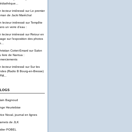
édiathèque...
n lecteur intéressé
sur
Le premier
oman de Jacki Maréchal
n lecteur intéressé
sur
Tempête
ans un verre d'eau :
n lecteur intéressé
sur
Retour en
mage sur l'exposition des photos
...
hristian Cottet-Emard
sur
Salon
u livre de Nantua :
emerciements
n lecteur intéressé
sur
Sur les
ndes (Radio B Bourg-en-Bresse)
FM...
LOGS
lain Bagnoud
nge Heurtebise
rice Noval, journal en lignes
arnets de JLK
idier POBEL