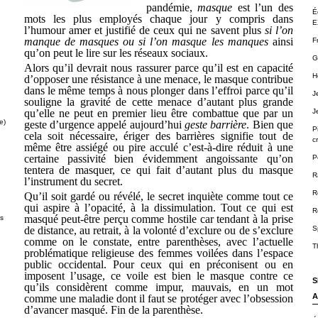
pandémie,
masque
est l’un des
É
mots les plus employés chaque jour y compris dans
E
l’humour amer et justifié de ceux qui ne savent plus
si l’on
manque de masques ou si l’on masque les manques
ainsi
F
qu’on peut le lire sur les réseaux sociaux.
G
Alors qu’il devrait nous rassurer parce qu’il est en capacité
H
d’opposer une résistance à une menace, le masque contribue
dans le même temps à nous plonger dans l’effroi parce qu’il
J
souligne la gravité de cette menace d’autant plus grande
qu’elle ne peut en premier lieu être combattue que par un
J
e)
geste d’urgence appelé aujourd’hui
geste barrière
. Bien que
P
cela soit nécessaire, ériger des barrières signifie tout de
cr
même être assiégé ou pire acculé c’est-à-dire réduit à une
certaine passivité bien évidemment angoissante qu’on
P
tentera de masquer, ce qui fait d’autant plus du masque
R
l’instrument du secret.
R
Qu’il soit gardé ou révélé, le secret inquiète comme tout ce
qui aspire à l’opacité, à la dissimulation. Tout ce qui est
R
masqué peut-être perçu comme hostile car tendant à la prise
ts
de distance, au retrait, à la volonté d’exclure ou de s’exclure
S
comme on le constate, entre parenthèses, avec l’actuelle
T
problématique religieuse des femmes voilées dans l’espace
public occidental. Pour ceux qui en préconisent ou en
imposent l’usage, ce voile est bien le masque contre ce
S
qu’ils considèrent comme impur, mauvais, en un mot
A
comme une maladie dont il faut se protéger avec l’obsession
d’avancer masqué. Fin de la parenthèse.