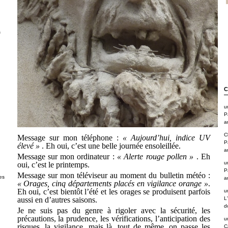
s
C
u
P
a
C
Message sur mon téléphone :
« Aujourd’hui, indice UV
P
élevé »
. Eh oui, c’est une belle journée ensoleillée.
a
Message sur mon ordinateur :
« Alerte rouge pollen »
. Eh
u
oui, c’est le printemps.
P
Message sur mon téléviseur au moment du bulletin météo :
es
a
« Orages, cinq départements placés en vigilance orange »
.
Eh oui, c’est bientôt l’été et les orages se produisent parfois
u
aussi en d’autres saisons.
L
d
Je ne suis pas du genre à rigoler avec la sécurité, les
précautions, la prudence, les vérifications, l’anticipation des
u
risques, la vigilance, mais là, tout de même, on passe les
C