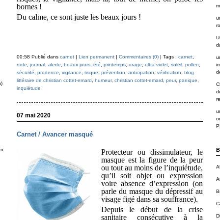
bornes !
m
Du calme, ce sont juste les beaux jours !
u
r
U
d
00:58 Publié dans
carnet
|
Lien permanent
|
Commentaires (0)
| Tags :
carnet
,
u
note
,
journal
,
alerte
,
beaux jours
,
été
,
printemps
,
orage
,
ultra violet
,
soleil
,
pollen
,
i
de
sécurité
,
prudence
,
vigilance
,
risque
,
prévention
,
anticipation
,
vérification
,
blog
littéraire de christian cottet-emard
,
humeur
,
christian cottet-emard
,
peur
,
panique
,
n)
C
inquiétude
d
r
u
07 mai 2020
o
P
Carnet / Avancer masqué
an
B
Protecteur ou dissimulateur, le
masque est la figure de la peur
ou tout au moins de l’inquiétude,
A
qu’il soit objet ou expression
A
voire absence d’expression (on
parle du masque du dépressif au
B
visage figé dans sa souffrance).
C
Depuis le début de la crise
sanitaire consécutive à la
D