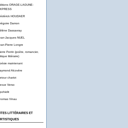
ditions ORAGE-LAGUNE-
XPRESS
rédérick HOUDAER
régoire Damon
élène Dassavray
ean-Jacques NUEL
ean-Pierre Longre
ierre Perrin (poète, romancier,
itique littéraire)
oésie maintenant
aymond Alcovère
etour chariot
evue Verso
pohielit
homas Vinau
ITES LITTÉRAIRES ET
RTISTIQUES