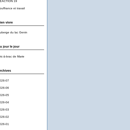
EACTION 19
ouffrance et travail
ien vivre
uberge du lac Genin
u jour le jour
ric-à-brac de Marie
rchives
026-07
026-06
026-05
026-04
026-03
026-02
026-01