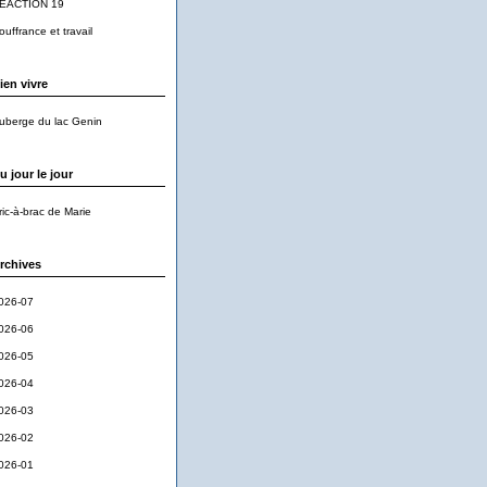
EACTION 19
ouffrance et travail
ien vivre
uberge du lac Genin
u jour le jour
ric-à-brac de Marie
rchives
026-07
026-06
026-05
026-04
026-03
026-02
026-01