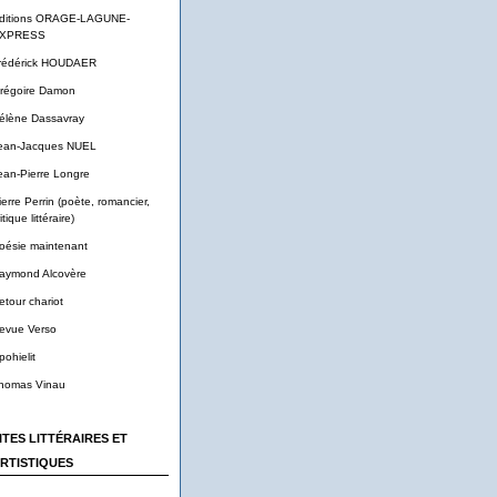
ditions ORAGE-LAGUNE-
XPRESS
rédérick HOUDAER
régoire Damon
élène Dassavray
ean-Jacques NUEL
ean-Pierre Longre
ierre Perrin (poète, romancier,
itique littéraire)
oésie maintenant
aymond Alcovère
etour chariot
evue Verso
pohielit
homas Vinau
ITES LITTÉRAIRES ET
RTISTIQUES