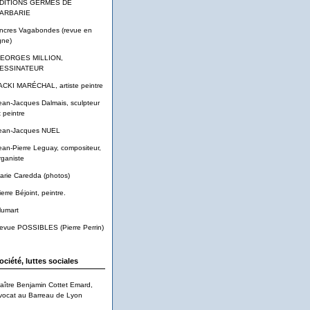
DITIONS GERMES DE
ARBARIE
ncres Vagabondes (revue en
gne)
EORGES MILLION,
ESSINATEUR
ACKI MARÉCHAL, artiste peintre
ean-Jacques Dalmais, sculpteur
t peintre
ean-Jacques NUEL
ean-Pierre Leguay, compositeur,
rganiste
arie Caredda (photos)
ierre Béjoint, peintre.
lumart
evue POSSIBLES (Pierre Perrin)
ociété, luttes sociales
aître Benjamin Cottet Emard,
vocat au Barreau de Lyon