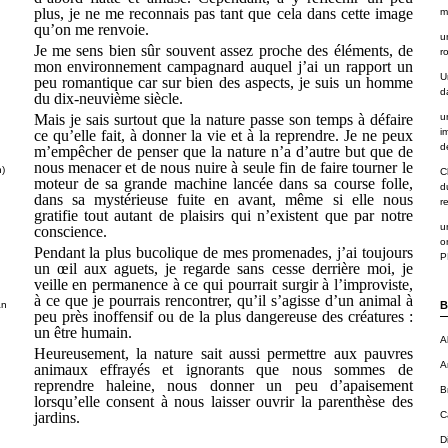
plus, je ne me reconnais pas tant que cela dans cette image
m
qu’on me renvoie.
u
Je me sens bien sûr souvent assez proche des éléments, de
r
mon environnement campagnard auquel j’ai un rapport un
U
peu romantique car sur bien des aspects, je suis un homme
d
du dix-neuvième siècle.
Mais je sais surtout que la nature passe son temps à défaire
u
i
ce qu’elle fait, à donner la vie et à la reprendre. Je ne peux
de
m’empêcher de penser que la nature n’a d’autre but que de
nous menacer et de nous nuire à seule fin de faire tourner le
n)
C
moteur de sa grande machine lancée dans sa course folle,
d
dans sa mystérieuse fuite en avant, même si elle nous
r
gratifie tout autant de plaisirs qui n’existent que par notre
u
conscience.
o
Pendant la plus bucolique de mes promenades, j’ai toujours
P
un œil aux aguets, je regarde sans cesse derrière moi, je
veille en permanence à ce qui pourrait surgir à l’improviste,
à ce que je pourrais rencontrer, qu’il s’agisse d’un animal à
an
B
peu près inoffensif ou de la plus dangereuse des créatures :
un être humain.
A
Heureusement, la nature sait aussi permettre aux pauvres
A
animaux effrayés et ignorants que nous sommes de
reprendre haleine, nous donner un peu d’apaisement
B
lorsqu’elle consent à nous laisser ouvrir la parenthèse des
jardins.
C
D