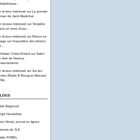
édiathèque...
n lecteur intéressé
sur
Le premier
oman de Jacki Maréchal
n lecteur intéressé
sur
Tempête
ans un verre d'eau :
n lecteur intéressé
sur
Retour en
mage sur l'exposition des photos
...
hristian Cottet-Emard
sur
Salon
u livre de Nantua :
emerciements
n lecteur intéressé
sur
Sur les
ndes (Radio B Bourg-en-Bresse)
FM...
LOGS
lain Bagnoud
nge Heurtebise
rice Noval, journal en lignes
arnets de JLK
idier POBEL