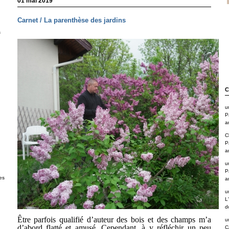
01 mai 2019
Carnet / La parenthèse des jardins
s
C
u
P
a
C
P
a
u
P
es
a
u
L
d
Être parfois qualifié d’auteur des bois et des champs m’a
u
d’abord flatté et amusé. Cependant, à y réfléchir un peu
C