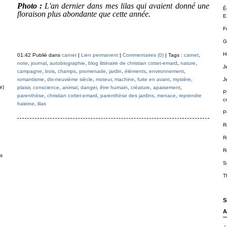
Photo :
L'an dernier dans mes lilas qui avaient donné une
É
floraison plus abondante que cette année.
E
F
G
H
01:42 Publié dans
carnet
|
Lien permanent
|
Commentaires (0)
| Tags :
carnet
,
note
,
journal
,
autobiographie
,
blog littéraire de christian cottet-emard
,
nature
,
J
campagne
,
bois
,
champs
,
promenade
,
jardin
,
éléments
,
environnement
,
romantisme
,
dix-neuvième siècle
,
moteur
,
machine
,
fuite en avant
,
mystère
,
J
e)
plaisir
,
conscience
,
animal
,
danger
,
être humain
,
créature
,
apaisement
,
P
parenthèse
,
christian cottet-emard
,
parenthèse des jardins
,
menace
,
reprendre
cr
haleine
,
lilas
P
R
R
R
ts
S
T
S
A