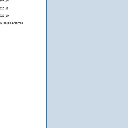
025-12
025-11
025-10
outes les archives