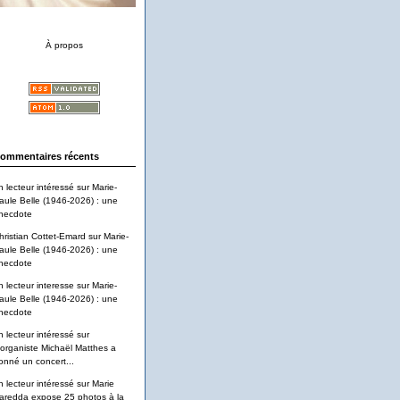
À propos
ommentaires récents
n lecteur intéressé
sur
Marie-
aule Belle (1946-2026) : une
necdote
hristian Cottet-Emard
sur
Marie-
aule Belle (1946-2026) : une
necdote
n lecteur interesse
sur
Marie-
aule Belle (1946-2026) : une
necdote
n lecteur intéressé
sur
'organiste Michaël Matthes a
onné un concert...
n lecteur intéressé
sur
Marie
aredda expose 25 photos à la