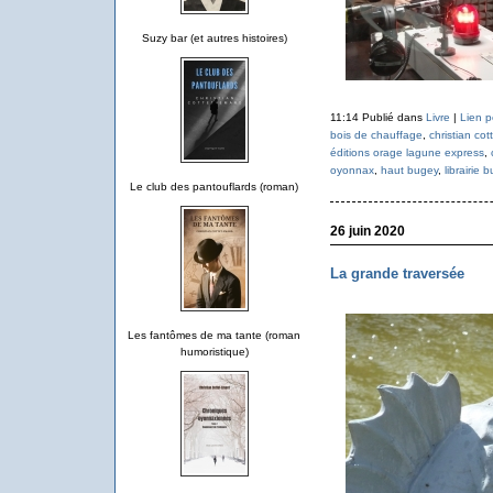
Suzy bar (et autres histoires)
11:14 Publié dans
Livre
|
Lien 
bois de chauffage
,
christian cot
éditions orage lagune express
,
oyonnax
,
haut bugey
,
librairie b
Le club des pantouflards (roman)
26 juin 2020
La grande traversée
Les fantômes de ma tante (roman
humoristique)