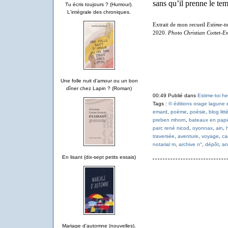
sans qu’il prenne le te
Tu écris toujours ? (Humour).
L'intégrale des chroniques.
Extrait de mon recueil
Estime-t
2020.
Photo Christian Cottet-E
Une folle nuit d'amour ou un bon
dîner chez Lapin ? (Roman)
00:49 Publié dans
Estime-toi h
Tags :
© éditions orage lagune 
emard
,
poème
,
poésie
,
blog lit
preben mhorn
,
bateaux en papi
parc rené nicod
,
oyonnax
,
ain
,
traversée
,
aventure
,
voyage
,
ca
notarial m
,
archive n°
,
dépôt
,
an
En lisant (dix-sept petits essais)
Mariage d'automne (nouvelles).