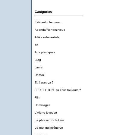
Catégories
Estime-toi heureux
Agenda/Rendez-vous
Alliés substantiels
art
Arts plastiques
Blog
carnet
Dessin
Et à part ça ?
FEUILLETON : tu écris toujours ?
Film
Hommages
L'Alerte joyeuse
La phrase qui fait rire
Le mot qui m'énerve