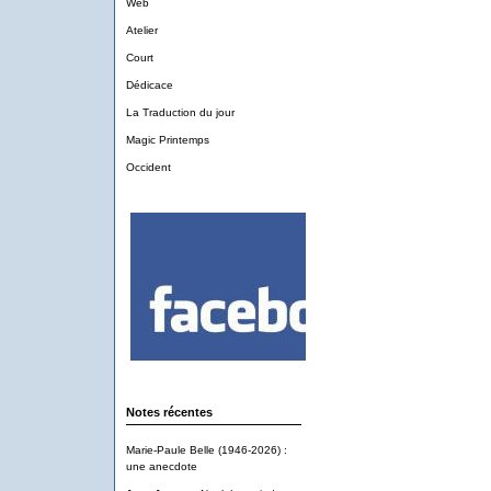
Web
Atelier
Court
Dédicace
La Traduction du jour
Magic Printemps
Occident
Notes récentes
Marie-Paule Belle (1946-2026) :
une anecdote