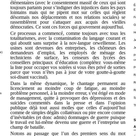
élémentaires (avec le consentement massif de ceux qui sont
É
toujours partants pour s’indigner des injustices dans les pays
E
lointains mais qui ne pipent mot sur celles qui règlent
désormais nos déplacements et nos relations sociales) se
F
rassemblèrent pour s'attaquer aux acquis des vieilles
G
démocraties. Ce sont ces forces qui gouvernent aujourd'hui.
Ce processus a commencé, comme toujours avec tous les
H
totalitarismes, avec la contamination du langage courant et
J
qui aboutit sans surprise à la nov-langue orwellienne. Les
usines sont devenues des entreprises, les chômeurs des
J
demandeurs d’emploi, les employés de ménage des
e)
P
techniciens de surface, les censeurs des lycées des
cr
conseillers principaux d’éducation (complétez vous-même
la liste pour occuper vos soirées si vous êtes privé de sorties
P
parce que vous n’êtes pas à jour de votre goutte-à-goutte
R
soi-disant vaccinal).
Dans la même dynamique, le chantage permanent au
R
licenciement au moindre coup de fatigue, au moindre
R
problème personnel, à la moindre erreur, s’est érigé en mode
ts
de management, quitte à provoquer des dépressions et des
S
suicides commentés dans la presse et dans l’opinion
T
publique déjà tout aussi molles que celles d’aujourd’hui
comme de simples dégâts collatéraux ou pire encore comme
d’inévitables (et donc admis) dommages de guerre puisque
S
le travail est lui-même devenu une guerre et l’entreprise un
champ de bataille.
A
Notons au passage que l’un des premiers sens du mot