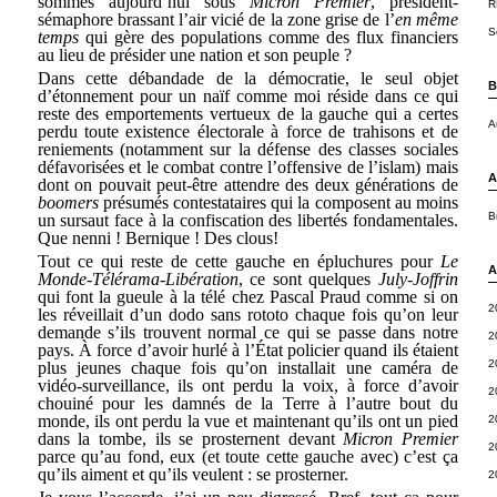
sommes aujourd’hui sous
Micron Premier
, président-
R
sémaphore brassant l’air vicié de la zone grise de l’
en même
S
temps
qui gère des populations comme des flux financiers
au lieu de présider une nation et son peuple ?
Dans cette débandade de la démocratie, le seul objet
B
d’étonnement pour un naïf comme moi réside dans ce qui
reste des emportements vertueux de la gauche qui a certes
A
perdu toute existence électorale à force de trahisons et de
reniements (notamment sur la défense des classes sociales
défavorisées et le combat contre l’offensive de l’islam) mais
A
dont on pouvait peut-être attendre des deux générations de
boomers
présumés contestataires qui la composent au moins
B
un sursaut face à la confiscation des libertés fondamentales.
Que nenni ! Bernique ! Des clous!
Tout ce qui reste de cette gauche en épluchures pour
Le
A
Monde-Télérama-Libération
, ce sont quelques
July-Joffrin
qui font la gueule à la télé chez Pascal Praud comme si on
2
les réveillait d’un dodo sans rototo chaque fois qu’on leur
demande s’ils trouvent normal ce qui se passe dans notre
2
pays. À force d’avoir hurlé à l’État policier quand ils étaient
2
plus jeunes chaque fois qu’on installait une caméra de
vidéo-surveillance, ils ont perdu la voix, à force d’avoir
2
chouiné pour les damnés de la Terre à l’autre bout du
monde, ils ont perdu la vue et maintenant qu’ils ont un pied
2
dans la tombe, ils se prosternent devant
Micron Premier
2
parce qu’au fond, eux (et toute cette gauche avec) c’est ça
qu’ils aiment et qu’ils veulent : se prosterner.
2