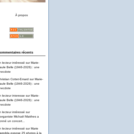
À propos
ommentaires récents
n lecteur intéressé
sur
Marie-
aule Belle (1946-2026) : une
necdote
hristian Cottet-Emard
sur
Marie-
aule Belle (1946-2026) : une
necdote
n lecteur interesse
sur
Marie-
aule Belle (1946-2026) : une
necdote
n lecteur intéressé
sur
'organiste Michaël Matthes a
onné un concert...
n lecteur intéressé
sur
Marie
aredda expose 25 photos à la