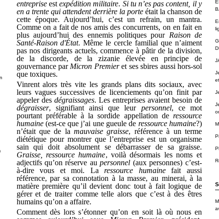
É
entreprise
est
expédition militaire
.
Si tu n’es pas content, il y
B
en a trente qui attendent derrière la porte
était la chanson de
cette époque. Aujourd’hui, c’est un refrain, un mantra.
E
Comme on a fait de nos amis des concurrents, on en fait en
li
plus aujourd’hui des ennemis politiques pour
Raison de
G
Santé-Raison d'État
. Même le cercle familial que n’aiment
D
pas nos dirigeants actuels, commence à pâtir de la division,
de la discorde, de la zizanie élevée en principe de
J
gouvernance par
Micron Premier
et ses sbires aussi hors-sol
que toxiques.
J
n
e
Vinrent alors très vite les grands plans dits sociaux, avec
leurs vagues successives de licenciements qu’on finit par
J
appeler des
dégraissages
. Les entreprises avaient besoin de
J
dégraisser
, signifiant ainsi que leur
personnel
, ce mot
o
pourtant préférable à la sordide appellation de
ressource
humaine
(est-ce que j’ai une gueule de
ressource humaine
?)
M
n’était que de la
mauvaise graisse
, référence à un terme
P
diététique pour montrer que l’entreprise est un organisme
sain qui doit absolument se débarrasser de sa graisse.
P
)
Graisse, ressource humaine
, voilà désormais les noms et
R
adjectifs qu’on réserve au
personnel
(aux personnes) c’est-
à-dire vous et moi. La
ressource humaine
fait aussi
référence, par sa connotation à la masse, au minerai, à la
S
matière première qu’il devient donc tout à fait logique de
gérer et de traiter comme telle alors que c’est à des êtres
humains qu’on a affaire.
M
a
Comment dès lors s’étonner qu’on en soit là où nous en
.