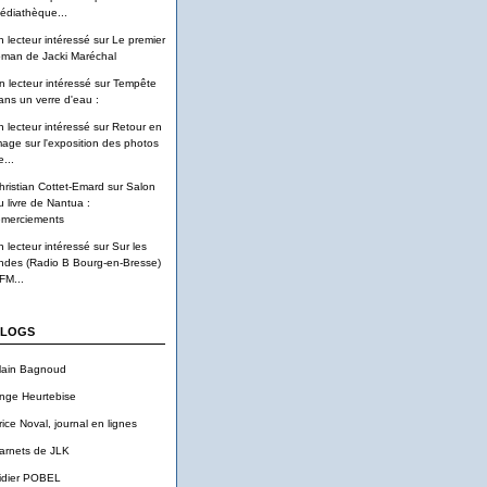
édiathèque...
n lecteur intéressé
sur
Le premier
oman de Jacki Maréchal
n lecteur intéressé
sur
Tempête
ans un verre d'eau :
n lecteur intéressé
sur
Retour en
mage sur l'exposition des photos
...
hristian Cottet-Emard
sur
Salon
u livre de Nantua :
emerciements
n lecteur intéressé
sur
Sur les
ndes (Radio B Bourg-en-Bresse)
FM...
LOGS
lain Bagnoud
nge Heurtebise
rice Noval, journal en lignes
arnets de JLK
idier POBEL