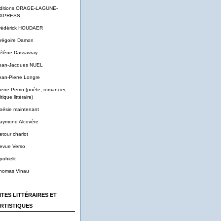
ditions ORAGE-LAGUNE-
XPRESS
rédérick HOUDAER
régoire Damon
élène Dassavray
ean-Jacques NUEL
ean-Pierre Longre
ierre Perrin (poète, romancier,
itique littéraire)
oésie maintenant
aymond Alcovère
etour chariot
evue Verso
pohielit
homas Vinau
ITES LITTÉRAIRES ET
RTISTIQUES