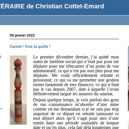
ÉRAIRE de Christian Cottet-Emard
r
09 janvier 2022
Carnet / Vive la quille !
Le premier décembre dernier, j’ai quitté mon
t
statut de fantôme social qui n’était pas pour me
déplaire pour me réincarner d’un point de vue
administratif, ce qui n’est pas non plus pour me
déplaire. Me voilà officiellement retraité et
pensionné, ce qui va me permettre une gestion
moins fantaisiste de mes finances, ce qui n’était
pas le cas depuis 2007, date à laquelle j’avais
définitivement largué les amarres du salariat.
Depuis quelque temps, je vois parfois des gens
de ma connaissance m’aborder d’une mine
contrite en me demandant si je ne suis pas trop
angoissé de ce départ en retraite (amusant ce
mot
départ
alors qu’il s’agit pour moi d’une
entrée dans une période souhaitée de longue
date et qu’en plus, cela fait déjà longtemps que