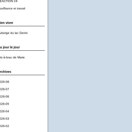
EACTION 19
ouffrance et travail
ien vivre
uberge du lac Genin
u jour le jour
ric-à-brac de Marie
rchives
026-08
026-07
026-06
026-05
026-04
026-03
026-02