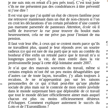
je me suis mis en retrait d’à peu près tout). C’est tout juste
s’ils ne me présentent pas des condoléances à titre préventif
si j’ose dire !
Il est vrai que que j’ai quitté un état de citoyen fantôme pour
s
me retrouver maintenant dans un état de non-citoyen si l’on
en croit les déclarations d’un certain président d’une contrée
pas marrante parsemée de panneaux
Attention, école
où il
suffit de
traverser la rue
pour trouver du boulot mais
heureusement, cela ne me prive pas pour l’instant de ma
pension.
C
Il faut voir leur tête, à ceux qui se croient morts parce qu’ils
ne travaillent plus, quand je leur réponds avec un sourire
radieux (ce qui est rare de ma part) que je suis au comble du
u
P
bonheur d’être enfin un retraité parce que le travail m’a si
a
longtemps pourri la vie, de mon entrée dans la vie
professionnelle jusqu’à cette déjà lointaine année 2007.
C
Je n’ai que des mauvais souvenirs du travail, même si
P
certains emplois m’ont été un peu moins désagréables que
a
d’autres car de toute façon, travailler, j’y allais toujours à
u
reculons. Je ne m’appesantirai pas sur les raisons
P
personnelles de ce qui n’était peut-être qu’une phobie
es
a
sociale de plus mais sur le contexte de mon entrée juvénile
dans le monde surprenant bien que déplorable de ce travail
u
L
que tout le monde déclare officiellement aimer mais auquel
d
chacun est plus ou moins officieusement désireux
d’échapper. Comment expliquer autrement le succès du
u
Loto et de l’Euromillions ?
C