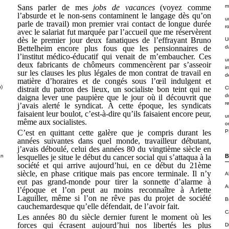
Sans parler de mes
jobs de vacances
(voyez comme
m
l’absurde et le non-sens contaminent le langage dès qu’on
u
parle de travail) mon premier vrai contact de longue durée
r
avec le salariat fut marquée par l’accueil que me réservèrent
dès le premier jour deux fanatiques de l’effrayant Bruno
U
Bettelheim encore plus fous que les pensionnaires de
d
l’institut médico-éducatif qui venait de m’embaucher. Ces
u
deux fabricants de chômeurs commencèrent par s’asseoir
i
sur les clauses les plus légales de mon contrat de travail en
de
matière d’horaires et de congés sous l’œil indulgent et
n)
distrait du patron des lieux, un socialiste bon teint qui ne
C
d
daigna lever une paupière que le jour où il découvrit que
r
j’avais alerté le syndicat. À cette époque, les syndicats
faisaient leur boulot, c’est-à-dire qu’ils faisaient encore peur,
u
même aux socialistes.
o
C’est en quittant cette galère que je compris durant les
P
années suivantes dans quel monde, travailleur débutant,
j’avais déboulé, celui des années 80 du vingtième siècle en
an
lesquelles je situe le début du cancer social qui s’attaqua à la
B
société et qui arrive aujourd’hui, en ce début du 21ème
siècle, en phase critique mais pas encore terminale. Il n’y
A
eut pas grand-monde pour tirer la sonnette d’alarme à
A
l’époque et l’on peut au moins reconnaître à Arlette
Laguiller, même si l’on ne rêve pas du projet de société
B
cauchemardesque qu’elle défendait, de l’avoir fait.
C
Les années 80 du siècle dernier furent le moment où les
forces qui écrasent aujourd’hui nos libertés les plus
D