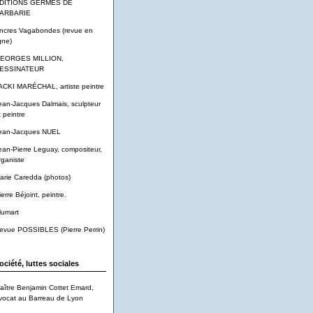
DITIONS GERMES DE
ARBARIE
ncres Vagabondes (revue en
gne)
EORGES MILLION,
ESSINATEUR
ACKI MARÉCHAL, artiste peintre
ean-Jacques Dalmais, sculpteur
t peintre
ean-Jacques NUEL
ean-Pierre Leguay, compositeur,
rganiste
arie Caredda (photos)
ierre Béjoint, peintre.
lumart
evue POSSIBLES (Pierre Perrin)
ociété, luttes sociales
aître Benjamin Cottet Emard,
vocat au Barreau de Lyon