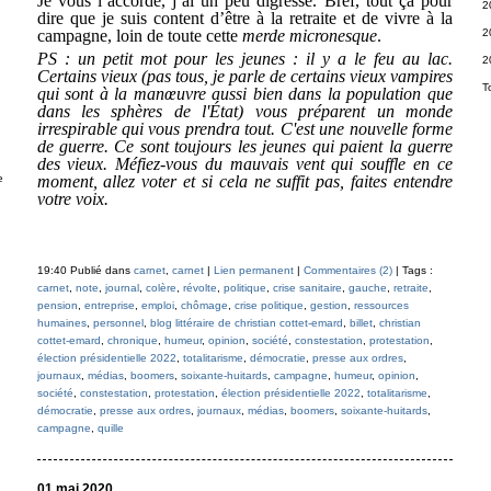
Je vous l’accorde, j’ai un peu digressé. Bref, tout ça pour
2
dire que je suis content d’être à la retraite et de vivre à la
campagne, loin de toute cette
merde
micronesque
.
2
PS : un petit mot pour les jeunes : il y a le feu au lac.
2
Certains vieux (pas tous, je parle de certains vieux vampires
T
qui sont à la manœuvre aussi bien dans la population que
dans les sphères de l'État) vous préparent un monde
irrespirable qui vous prendra tout. C'est une nouvelle forme
de guerre. Ce sont toujours les jeunes qui paient la guerre
des vieux. Méfiez-vous du mauvais vent qui souffle en ce
e
moment, allez voter et si cela ne suffit pas, faites entendre
votre voix.
19:40 Publié dans
carnet
,
carnet
|
Lien permanent
|
Commentaires (2)
| Tags :
carnet
,
note
,
journal
,
colère
,
révolte
,
politique
,
crise sanitaire
,
gauche
,
retraite
,
pension
,
entreprise
,
emploi
,
chômage
,
crise politique
,
gestion
,
ressources
humaines
,
personnel
,
blog littéraire de christian cottet-emard
,
billet
,
christian
cottet-emard
,
chronique
,
humeur
,
opinion
,
société
,
constestation
,
protestation
,
élection présidentielle 2022
,
totalitarisme
,
démocratie
,
presse aux ordres
,
journaux
,
médias
,
boomers
,
soixante-huitards
,
campagne
,
humeur
,
opinion
,
société
,
constestation
,
protestation
,
élection présidentielle 2022
,
totalitarisme
,
démocratie
,
presse aux ordres
,
journaux
,
médias
,
boomers
,
soixante-huitards
,
campagne
,
quille
01 mai 2020