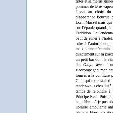
frites et sa morue grillé
pommes de terre vapeur 
laissai au choix du
d’apparence bourrue q
Lorin Maazel mais qui m
sur l’épaule quand j’e
l’addition. Le lendema
petit déjeuner à l’hôte
suite à l’animation qu
mais pleine d’entrain. 
directement sur la plac
un petit bar dont la vitr
de
Ginja
avec leurs
J’accompagnai mon café 
fourrés à la confiture 
Club qui me restait d’u
rendez-vous chez lui à 
temps de rejoindre à 
Principe Real. Puisque 
banc libre où je pus obs
librairie ambulante a
bleue et blanche stati