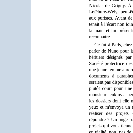
Nicolas de Grigny. À l
Lefébure-Wély, peut-ê
aux puristes. Avant de 
tenait à l’écart non loi
la main et lui présen
reconnaître.
Ce fut à Paris, chez
parler de Nuno pour la 
héritiers désignés pa
Société protectrice d
une jeune femme aux on
documents à paraphe
seraient pas disponibles
plutôt court pour une
monsieur Jenkins a pens
les dossiers dont elle 
yeux et m'envoya un r
réaliser des projets 
répondre ? Un ange pa
projets qui vous tiennen
en réalité, non, pas de