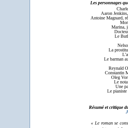
Les personnages que
Charle
Aaron Jenkins, 
Antoine Magnard, ré
Mong
Marina, 
Docteu
Le Butl
Nelso
La prostit
L'a
Le barman au
Reynald Os
Constantin M
Oleg Voro
Le nota
Une pa
Le pianiste
Résumé et critique 
J
« Le roman se consti