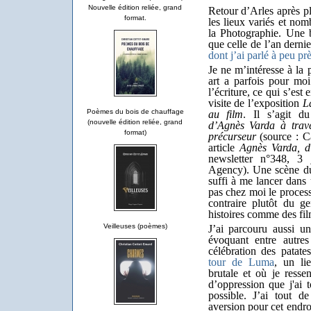
Nouvelle édition reliée, grand
Retour d’Arles après p
format.
les lieux variés et nom
la Photographie. Une 
que celle de l’an dern
dont j’ai parlé à peu p
Je ne m’intéresse à la
art a parfois pour mo
l’écriture, ce qui s’est
visite de l’exposition
L
Poèmes du bois de chauffage
au film
. Il s’agit 
(nouvelle édition reliée, grand
d’Agnès Varda à traver
format)
précurseur
(source : C
article
Agnès Varda, d’
newsletter n°348, 3
Agency). Une scène du
suffi à me lancer dans 
pas chez moi le process
contraire plutôt du g
histoires comme des film
Veilleuses (poèmes)
J’ai parcouru aussi u
évoquant entre autres
célébration des patate
tour de Luma
, un lie
brutale et où je resse
d’oppression que j'ai t
possible. J’ai tout
aversion pour cet endro