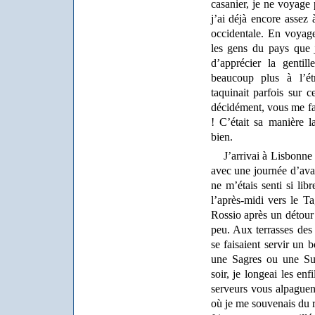
casanier, je ne voyage 
j’ai déjà encore assez 
occidentale. En voyage
les gens du pays que 
d’apprécier la gentil
beaucoup plus à l’é
taquinait parfois sur c
décidément, vous me fai
! C’était sa manière 
bien.
J’arrivai à Lisbonne
avec une journée d’ava
ne m’étais senti si lib
l’après-midi vers le T
Rossio après un détour
peu. Aux terrasses des 
se faisaient servir un
une Sagres ou une Su
soir, je longeai les enf
serveurs vous alpaguent
où je me souvenais du 