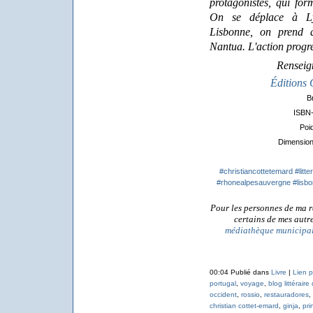
protagonistes, qui fo
On se déplace à Lyo
Lisbonne, on prend 
Nantua. L'action progre
Renseig
Éditions
#christiancottetemard
#litte
#rhonealpesauvergne
#lisb
Pour les personnes de ma r
certains de mes autre
médiathèque municipa
00:04 Publié dans
Livre
|
Lien 
portugal
,
voyage
,
blog littéraire
occident
,
rossio
,
restauradores
,
christian cottet-emard
,
ginja
,
pri