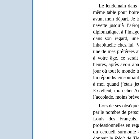
Le lendemain dans l
même table pour boire 
avant mon départ. Je te
navette jusqu’à l’aéro
diplomatique, à l’image
dans son regard, une
inhabituelle chez lui. 
une de mes préférées au
à votre âge, ce serai
heures, après avoir ab
jour où tout le monde tr
lui répondis en sourian
à moi quand j’étais j
Excellent, mon cher An
l’accolade, moins brève
Lors de ses obsèques,
par le nombre de person
Louis des Français.
professionnelles en reg
du cercueil surmonté 
donnait le
Récit de Ti