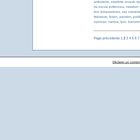
ambulante
,
estafette renault
,
ta
da escola politecnica
,
miraduro 
dos restauradores
,
sao mamed
littérature
,
fiction
,
parution
,
publ
oyonnax
,
nantua
,
lyon
,
barcelo
Page précédente
1
2
3
4
5
6
7
Déclarer un contenu 