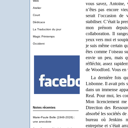
Web
vous savez, Antoine, 
Atelier
n’êtes pas encore vie
serait l’occasion d
Court
stabiliser. C’était la p
Dédicace
mon prénom depui
La Traduction du jour
collaboration. Il range
Magic Printemps
yeux vers moi et soupir
Occident
je suis même certain q
êtes comme l’oiseau su
envie un peu, mais 
réfléchir, assez rapidem
de Woodford. Vous en 
La dernière fois qu
Lisbonne. Il avait pris s
dans un immense appar
Real. Pour moi, les con
Mon licenciement me f
Direction des Ressou
Notes récentes
absorbé les sociétés de
Marie-Paule Belle (1946-2026) :
bureau où Jenkins m
une anecdote
entreprise et s’était a