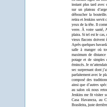
instant plus tard avec 
sur un plateau d’arg
déboucher la bouteill
retira et Jenkins servit
yeux de la tête. Il com
verre. À votre santé, 
plaira. Si tel est le cas
vieux flacons doivent ê
Après quelques bavarda
salle à manger où tou
maximum de distance e
potage et de simples 
émincés. Je m’attendais
sec surprenant dont j’a
parfaitement avec le pl
composé des tradition
ainsi que d’autres spéc
au salon où nous retou
Jenkins me fit visiter 
Casa Havaneza, au Ch
Brasileira, juste derri