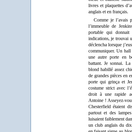
livres et plaquettes d’a
anglais et en français.
Comme je l’avais pr
l’immeuble de Jenkins
portable qui donnait
indications, je trouvai 
déclencha lorsque j’eu
communiquer. Un hall 
une autre porte en bo
battant. Je sonnai. La
blond habillé assez chi
de grandes pièces en en
porte qui grinça et J
costume strict avec l’é
droit à une rapide a
Antoine ! Asseyez-vous
Chesterfield étaient d
partout et des lampe
luisaient faiblement da
un club anglais du dix
en faisant signe au blo