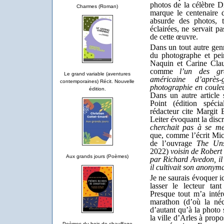
photos de la célèbre 
Charmes (Roman)
marque le centenaire de
absurde des photos, 
éclairées, ne servait p
de cette œuvre.
Dans un tout autre genre
du photographe et pein
Naquin et Carine Cl
comme
l’un des g
Le grand variable (aventures
américaine d’après
contemporaines) Récit. Nouvelle
photographie en coule
édition.
Dans un autre article
Point (édition spéci
rédacteur cite Margit E
Leiter évoquant la discr
cherchait pas à se me
que, comme l’écrit Mic
de l’ouvrage
The Uns
2022)
voisin de Rober
Aux grands jours (Poèmes)
par Richard Avedon, il 
il cultivait son anonym
Je ne saurais évoquer ic
lasser le lecteur tan
Presque tout m’a intér
marathon (d’où la néce
d’autant qu’à la photo 
la ville d’Arles à prop
Poèmes du bois de chauffage