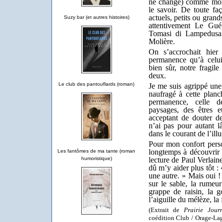
ne change) comme mons
le savoir. De toute fa
actuels, petits ou grand
Suzy bar (et autres histoires)
attentivement Le Gué
Tomasi di Lampedusa
Molière.
On s’accrochait hier
permanence qu’à celu
bien sûr, notre fragile
deux.
Le club des pantouflards (roman)
Je me suis agrippé un
naufragé à cette planc
permanence, celle d
paysages, des êtres e
acceptant de douter de
n’ai pas pour autant l
dans le courant de l’il
Pour mon confort perso
longtemps à découvrir q
Les fantômes de ma tante (roman
lecture de Paul Verlain
humoristique)
dû m’y aider plus tôt : 
une autre. » Mais oui 
sur le sable, la rumeur
grappe de raisin, la g
l’aiguille du mélèze, la 
(Extrait de
Prairie Jour
coédition Club / Orage-La