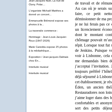
Jean-Jacques Nuel, La nuit de
de travail et de rémun
Cluny. Polar....
Au cas où je serais su
L'organiste Michaël Matthes a
faire, ce petit ne
donné un concert...
démissionner de ma prop
Emmanuelle Brémond expose ses
je ne lui ferais pas ce
photos à la...
un licenciement écono
La traversée commence :
dont le montant conf
Hommage : Jean-Louis Jacquier-
chômage pouvait m’ass
Roux (1947-2026)
répit. Lorsque tout fut
Marie Caredda expose 25 photos
de Jenkins. Puisque 
à la médiathèque...
voir à Lisbonne, cela m
Exposition / Jean-jacques Dalmais
me demandais bien de
chez En...
j’acceptai l’invitation
Interlude musical
toujours préféré l’hôte
Interlude musical
déjà séjourné à Lisbon
cet établissement, je r
Éden, un ancien thé
Restauradores non loin 
j’aime loger dans des 
confortables et anonym
sert des petits déjeu