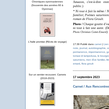
Amazon, c'est-à-dire en
Chroniques oyonnaxiennes
(Souvenirs des années 60 à
public.)
Oyonnax)
* Ni tout à fait la même / N
familier, Poèmes saturniens
roman de Flora Groult.
Photo /
Chaque goutte d’eau 
ni tout à fait une autre. (
).
Photo Christian Cottet-Emard
L'Italie promise (Récits de voyage)
17:39 Publié dans
carnet
|
Lien
note
,
journal
,
autobiographie
,
v
permanence
,
impermanence
,
ga
tomasi di lampedusa
,
le bourge
saturniens
,
mon rêve familier
,
li
emard
,
flora groult
Sur un sentier recouvert. Carnets
17 septembre 2023
(2016-2023)
Carnet / Aux Rencontres