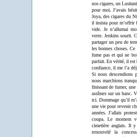
nos cigares, un Lusita
pour moi. J’avais hési
Joya, des cigares du Ni
il insista pour m’offrir 
vide. Je n’allumai m
verre. Jenkins sourit. 
partager un peu de tem
les bonnes choses. Ce
fume pas et qui ne boi
parfait. En vérité, il es
confiance, il me l’a dé
Si nous descendions p
nous marchions tranqu
finissant de fumer, une
assîmes sur un banc. V
ici. Dommage qu’il m’ai
une vie pour revenir ch
années. J’allais prot
coupa. Le moment ve
cimetière anglais. Il 
renouvelé la concess