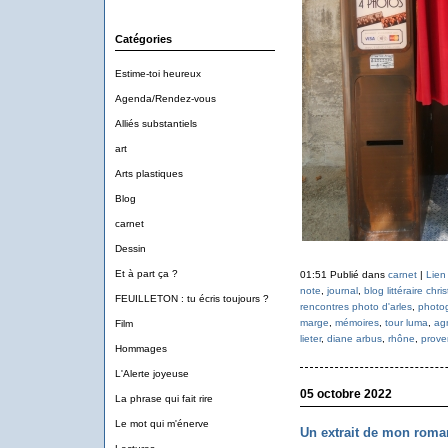
Catégories
Estime-toi heureux
Agenda/Rendez-vous
Alliés substantiels
art
Arts plastiques
Blog
carnet
Dessin
Et à part ça ?
01:51 Publié dans
carnet
|
Lien
note
,
journal
,
blog littéraire chr
FEUILLETON : tu écris toujours ?
rencontres photo d'arles
,
photo
marge
,
mémoires
,
tour luma
,
ag
Film
lieter
,
diane arbus
,
rhône
,
prove
Hommages
L'Alerte joyeuse
05 octobre 2022
La phrase qui fait rire
Le mot qui m'énerve
Un extrait de mon ro