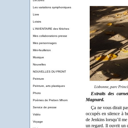
Lectures
Les variations symphoniques
Livre
Loisirs
L'INVENTAIRE des fétiches
Mes collaborations presse
Mes personnages
Mini-feuilleton
Musique
Nouvelles
NOUVELLES DU FRONT
Peinture
Peinture, arts plastiques
Lisbonne, parc Princ
Extraits des carn
Photo
Magnard.
Poèmes de Preben Mhorn
Ça ne vous dirait pa
Service de presse
occupés en silence à b
Vidéo
de Jenkins lorsqu’il me
Voyage
un regard. Il ouvrit un 