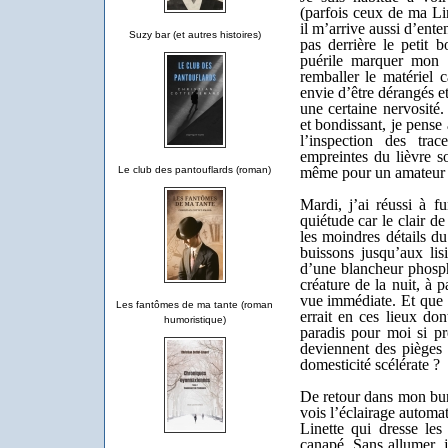
(parfois ceux de ma Lin
il m’arrive aussi d’ent
Suzy bar (et autres histoires)
pas derrière le petit 
puérile marquer mon te
remballer le matériel 
envie d’être dérangés et
une certaine nervosité.
et bondissant, je pense
l’inspection des tra
empreintes du lièvre so
même pour un amateur
Le club des pantouflards (roman)
Mardi, j’ai réussi à f
quiétude car le clair de
les moindres détails du
buissons jusqu’aux lisi
d’une blancheur phosp
créature de la nuit, à 
vue immédiate. Et que p
Les fantômes de ma tante (roman
errait en ces lieux don
humoristique)
paradis pour moi si pr
deviennent des pièges d
domesticité scélérate ?
De retour dans mon bure
vois l’éclairage automa
Linette qui dresse les 
canapé. Sans allumer, j