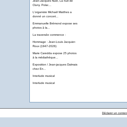
Jean-Jacques Nuel, La nuit de
Cluny. Polar....
L'organiste Michaël Matthes a
donné un concert...
Emmanuelle Brémond expose ses
photos à la...
La traversée commence :
Hommage : Jean-Louis Jacquier-
Roux (1947-2026)
Marie Caredda expose 25 photos
à la médiathèque...
Exposition / Jean-jacques Dalmais
chez En...
Interlude musical
Interlude musical
Déclarer un contenu 