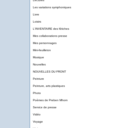
Lectures
Les variations symphoniques
Livre
Loisirs
L'INVENTAIRE des fétiches
Mes collaborations presse
Mes personnages
Mini-feuilleton
Musique
Nouvelles
NOUVELLES DU FRONT
Peinture
Peinture, arts plastiques
Photo
Poèmes de Preben Mhorn
Service de presse
Vidéo
Voyage