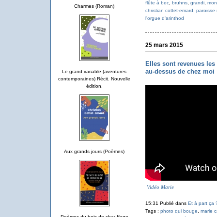
flûte à bec
,
bruhns
,
grandi
,
mont
Charmes (Roman)
christian cottet-emard
,
paroisse
l'orgue d'arinthod
25 mars 2015
Elles sont revenues les 
au-dessus de chez moi 
Le grand variable (aventures
contemporaines) Récit. Nouvelle
édition.
Aux grands jours (Poèmes)
Vidéo Marie
15:31 Publié dans
Et à part ça 
Tags :
photo qui bouge
,
marie 
Poèmes du bois de chauffage