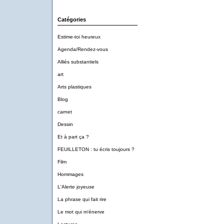
Catégories
Estime-toi heureux
Agenda/Rendez-vous
Alliés substantiels
art
Arts plastiques
Blog
carnet
Dessin
Et à part ça ?
FEUILLETON : tu écris toujours ?
Film
Hommages
L'Alerte joyeuse
La phrase qui fait rire
Le mot qui m'énerve