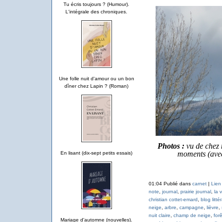
Tu écris toujours ? (Humour).
L'intégrale des chroniques.
Une folle nuit d'amour ou un bon
dîner chez Lapin ? (Roman)
Photos :
vu de chez 
moments (avec
En lisant (dix-sept petits essais)
01:04 Publié dans
carnet
|
Lien
note
,
journal
,
prairie journal
,
la 
christian cottet-emard
,
blog litté
neige
,
arbre
,
campagne
,
lièvre
,
nuit claire
,
champ de neige
,
forê
Mariage d'automne (nouvelles).