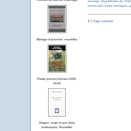
sauvage
,
blog littéraire de chri
promenade
,
petite montagne
,
j
1
2
Page suivante
Mariage d'automne, nouvelles
Prairie journal (Carnets 2006-
2016)
Dragon, ange et pou (trois
burlesques). Nouvelles