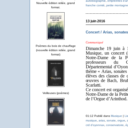
autobiographie
,
empreintes d'a
Nouvelle édition reliée, grand
franche comté
,
petite montagne
format.
13 juin 2016
Concert / Arias, sonates
Communiqué
Poèmes du bois de chauffage
Dimanche 19 juin à 1
(nouvelle édition reliée, grand
Musique, un concert (e
format)
Notre-Dame de la Pe
professeurs du C
Départemental dʼOyon
thème « Arias, sonates 
élèves des classes de 
œuvres de Bach, Bruh
Scarlatti.
Ce concert est organis
Veilleuses (poèmes)
Notre-Dame de la Petit
de lʼOrgue dʼArinthod.
01:12 Publié dans
Musique
|
Li
musique
,
arias
,
sonate
,
orgue
,
crd d'oyonnax
,
conservatoire
,
é