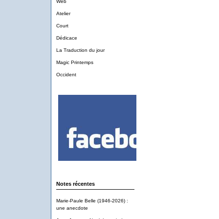
Web
Atelier
Court
Dédicace
La Traduction du jour
Magic Printemps
Occident
Notes récentes
Marie-Paule Belle (1946-2026) :
une anecdote