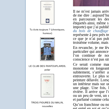
Il ne m’est jamais arri
de me dire : aujourd’hu
en parcourant les d
étiquetés ainsi, même s’
importe) que j’ai publi
Tu écris toujours ? (chroniques,
du bois de chauffage
humour)
représente à peu près tro
ce que je n’ai pas publ
troisième volume, mais 
En revanche, je me lève
particulier qui annonc
l’on continue de no
conscience n’est pas si
Ce serait comme mar
LE CLUB DES PANTOUFLARDS,
monotone en longeant
polar
subitement, s’arrêter 
entrouverte. Le plus s
peinture délavée. Lorsq
un intérieur mais sur un
une plage. Une fois, 
rivière. Il arrive que 
ou un peu de vent, un c
et parfumé comme celu
TROIS FIGURES DU MALIN,
Qu’on franchisse ou non
nouvelles
est entré en soi et qu’u