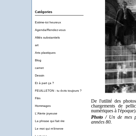
Catégories
Estime-toi heureux
Agenda/Rendez-vous
Alliés substantiels
art
Arts plastiques
Blog
carnet
Dessin
Et à part ça ?
FEUILLETON : tu écris toujours ?
Film
De l'utilité des phot
chargements de pellic
Hommages
numériques à l'époque)
L'Alerte joyeuse
Photo /
Un de mes pre
années 80.
La phrase qui fait rire
Le mot qui m'énerve