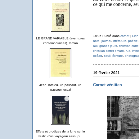
ce qui me concerne, seu
18:36 Publié dans
carnet
|
Lien
LE GRAND VARIABLE (aventures
note
,
journal
,
littérature
,
poésie
contemporaines), roman
aux grands jours
,
christian cott
christian cottet-emard
,
rue
,
imme
océan
,
seuil
,
écriture
,
photograp
19 février 2021
Carnet vénitien
Jean Tardieu, un passant, un
passeur, essai
Effets et prodiges de la lune sur le
destin d'un voyageur assoupi...