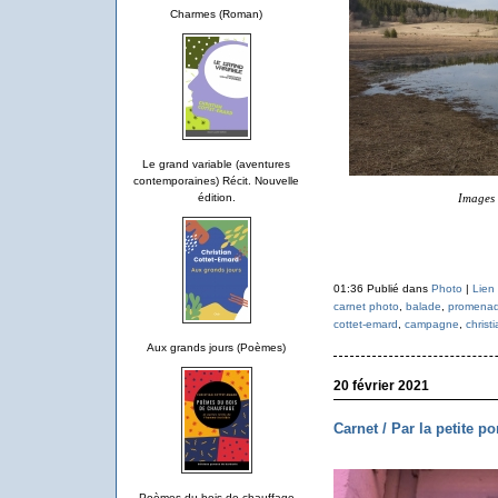
Charmes (Roman)
Le grand variable (aventures
contemporaines) Récit. Nouvelle
édition.
Images 
01:36 Publié dans
Photo
|
Lien
carnet photo
,
balade
,
promena
cottet-emard
,
campagne
,
christ
Aux grands jours (Poèmes)
20 février 2021
Carnet / Par la petite po
Poèmes du bois de chauffage