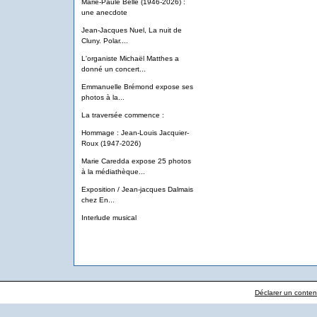
Marie-Paule Belle (1946-2026) :
une anecdote
Jean-Jacques Nuel, La nuit de
Cluny. Polar....
L'organiste Michaël Matthes a
donné un concert...
Emmanuelle Brémond expose ses
photos à la...
La traversée commence :
Hommage : Jean-Louis Jacquier-
Roux (1947-2026)
Marie Caredda expose 25 photos
à la médiathèque...
Exposition / Jean-jacques Dalmais
chez En...
Interlude musical
Déclarer un contenu 