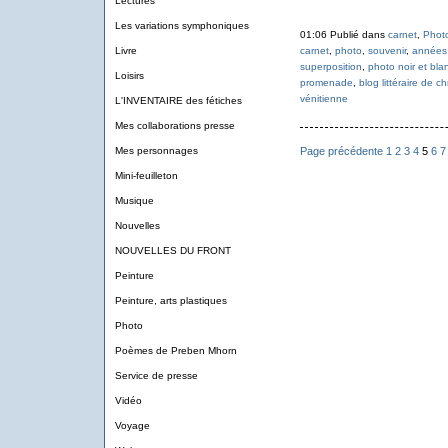
Lectures
Les variations symphoniques
01:06 Publié dans
carnet
,
Phot
carnet
,
photo
,
souvenir
,
années
Livre
superposition
,
photo noir et bla
Loisirs
promenade
,
blog littéraire de c
vénitienne
L'INVENTAIRE des fétiches
Mes collaborations presse
Page précédente
1
2
3
4
5
6
7
Mes personnages
Mini-feuilleton
Musique
Nouvelles
NOUVELLES DU FRONT
Peinture
Peinture, arts plastiques
Photo
Poèmes de Preben Mhorn
Service de presse
Vidéo
Voyage