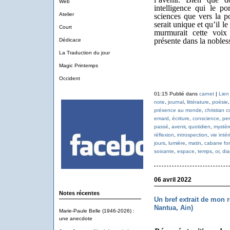
Web
intelligence qui le po
Atelier
sciences que vers la p
serait unique et qu’il le
Court
murmurait cette voix 
présente dans la nobles
Dédicace
La Traduction du jour
Magic Printemps
Occident
01:15 Publié dans
carnet
|
Lien
note
,
journal
,
littérature
,
poésie
présence au monde
,
christian c
emard
,
écriture
,
conscience
,
per
passé
,
avenir
,
quotidien
,
mystèr
réflexion
,
introspection
,
vie intér
jours
,
lumière
,
matin
,
cabane for
soixante
,
espace
,
temps
,
or
,
di
06 avril 2022
Notes récentes
Un bref extrait de mo
Nantua, Ain)
Marie-Paule Belle (1946-2026) :
une anecdote