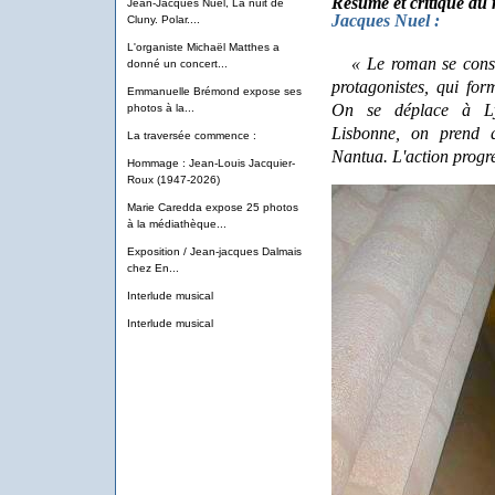
Résumé et critique d
Jean-Jacques Nuel, La nuit de
Jacques Nuel :
Cluny. Polar....
L'organiste Michaël Matthes a
« Le roman se consti
donné un concert...
protagonistes, qui fo
Emmanuelle Brémond expose ses
On se déplace à Lyo
photos à la...
Lisbonne, on prend 
La traversée commence :
Nantua. L'action progre
Hommage : Jean-Louis Jacquier-
Roux (1947-2026)
Marie Caredda expose 25 photos
à la médiathèque...
Exposition / Jean-jacques Dalmais
chez En...
Interlude musical
Interlude musical