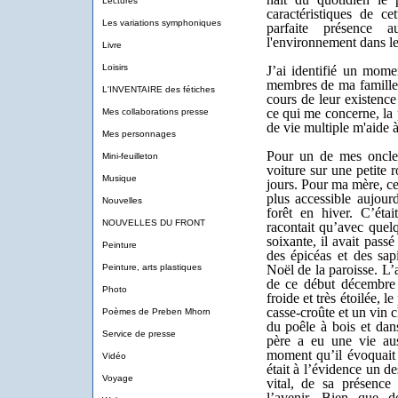
Lectures
caractéristiques de ce
Les variations symphoniques
parfaite présence 
l'environnement dans le
Livre
Loisirs
J’ai identifié un mome
membres de ma famille. 
L'INVENTAIRE des fétiches
cours de leur existence
ce qui me concerne, la p
Mes collaborations presse
de vie multiple m'aide à
Mes personnages
Pour un de mes oncles,
Mini-feuilleton
voiture sur une petite 
Musique
jours. Pour ma mère, ce
plus accessible aujour
Nouvelles
forêt en hiver. C’éta
NOUVELLES DU FRONT
racontait qu’avec quel
soixante, il avait pass
Peinture
des épicéas et des sapi
Peinture, arts plastiques
Noël de la paroisse. L’a
de ce début décembre e
Photo
froide et très étoilée, l
casse-croûte et un vin 
Poèmes de Preben Mhorn
du poêle à bois et dan
Service de presse
père a eu une vie au
moment qu’il évoquait 
Vidéo
était à l’évidence un d
Voyage
vital, de sa présenc
l’avenir. Bien que d