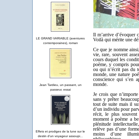
Il m’arrive d’évoquer 
LE GRAND VARIABLE (aventures
Voilà qui mérite une déf
contemporaines), roman
Ce que je nomme ainsi,
vie, rare, souvent ass
cours duquel les condit
poème, y compris pour 
ou qui n’écrit pas du
monde, une nature poé
conscience qui s’en a
monde.
Jean Tardieu, un passant, un
passeur, essai
Je crois que n’import
sans y prêter beaucoup
tout de suite mais il su
d’un individu pour parv
récit, le plus souvent
moment à poème a bea
plénitude intellectuell
relève pas d’une forme 
Effets et prodiges de la lune sur le
moins d’une illumi
destin d'un voyageur assoupi...
philosophique.