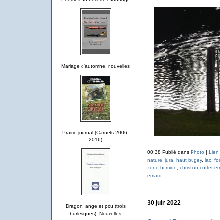
Mariage d'automne, nouvelles
Prairie journal (Carnets 2006-
2016)
00:38 Publié dans
Photo
|
Lien
nature
,
jura
,
haut bugey
,
lac
,
fo
zone humide
,
christian cottet-e
emard
30 juin 2022
Dragon, ange et pou (trois
burlesques). Nouvelles