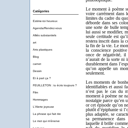
Le moment à poème sur
Catégories
voire carrément dans l
limites du cadre du qu
Estime-toi heureux
déborde dans ses color
une sorte de bulle tem
Agenda/Rendez-vous
lui aussi se modifier, 
Alliés substantiels
seule certitude est qu’
restera inscrit dans la
art
la fin de la vie. Le mo
la conscience positive
Arts plastiques
once de négativité, il 
Blog
n’aurait de la sorte ni 
durablement dans l’espr
carnet
qu’on appelle un mom
Dessin
seulement.
Et à part ça ?
Les moments de bonhe
FEUILLETON : tu écris toujours ?
identifiables et aussi f
n’est pas le cas du 
Film
moment à poème ne navi
Hommages
nostalgie parce qu’en un
or cet épisode qu’on ne
L'Alerte joyeuse
plutôt d’épiphanie si l
plus adaptée, se caracté
La phrase qui fait rire
sa permanence dans 
Le mot qui m'énerve
laquelle il brille comme
naît du quotidien le 