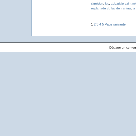
clunisien
,
lac
,
abbatiale saint m
esplanade du lac de nantua
,
la
1
2
3
4
5
Page suivante
Déclarer un contenu 