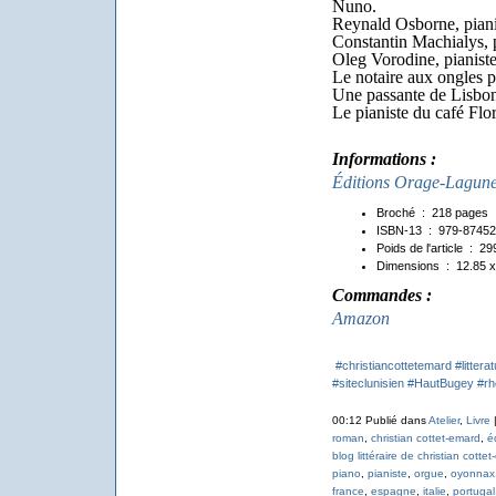
Nuno.
Reynald Osborne, piani
Constantin Machialys, p
Oleg Vorodine, pianist
Le notaire aux ongles p
Une passante de Lisbo
Le pianiste du café Flo
Informations :
Éditions Orage-Lagune
Broché ‏ : ‎
218 pages
ISBN-13 ‏ : ‎
979-8745
Poids de l'article ‏ : ‎
29
Dimensions ‏ : ‎
12.85 x
Commandes :
Amazon
#christiancottetemard
#littera
#siteclunisien
#HautBugey
#rh
00:12 Publié dans
Atelier
,
Livre
roman
,
christian cottet-emard
,
é
blog littéraire de christian cotte
piano
,
pianiste
,
orgue
,
oyonnax
france
,
espagne
,
italie
,
portugal