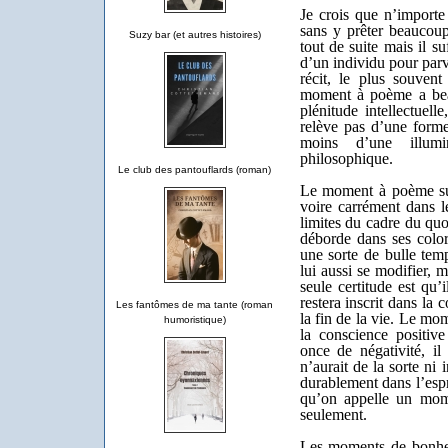
Je crois que n’import
sans y prêter beaucoup
Suzy bar (et autres histoires)
tout de suite mais il su
d’un individu pour parv
récit, le plus souvent
moment à poème a bea
plénitude intellectuell
relève pas d’une forme 
moins d’une illumi
philosophique.
Le club des pantouflards (roman)
Le moment à poème sur
voire carrément dans l
limites du cadre du qu
déborde dans ses color
une sorte de bulle tem
lui aussi se modifier, 
seule certitude est qu’
restera inscrit dans la
Les fantômes de ma tante (roman
la fin de la vie. Le mo
humoristique)
la conscience positive
once de négativité, il 
n’aurait de la sorte ni 
durablement dans l’espr
qu’on appelle un mom
seulement.
Les moments de bonhe