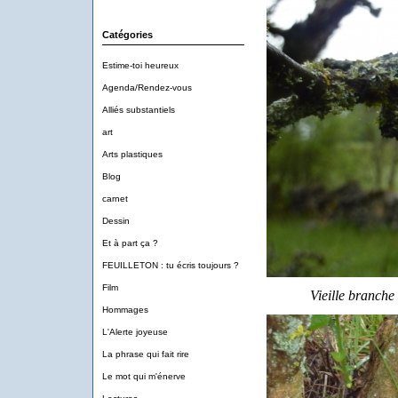
Catégories
Estime-toi heureux
Agenda/Rendez-vous
Alliés substantiels
art
Arts plastiques
Blog
carnet
Dessin
Et à part ça ?
FEUILLETON : tu écris toujours ?
Film
Vieille branche
Hommages
L'Alerte joyeuse
La phrase qui fait rire
Le mot qui m'énerve