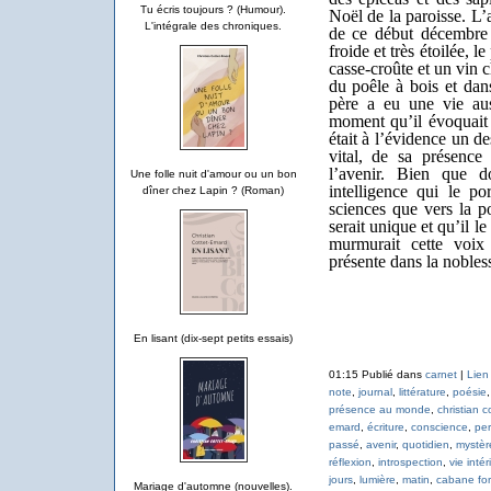
Tu écris toujours ? (Humour).
Noël de la paroisse. L’a
L'intégrale des chroniques.
de ce début décembre e
froide et très étoilée, l
casse-croûte et un vin 
du poêle à bois et dan
père a eu une vie au
moment qu’il évoquait 
était à l’évidence un d
vital, de sa présenc
l’avenir. Bien que d
Une folle nuit d'amour ou un bon
intelligence qui le po
dîner chez Lapin ? (Roman)
sciences que vers la p
serait unique et qu’il le
murmurait cette voix 
présente dans la nobles
En lisant (dix-sept petits essais)
01:15 Publié dans
carnet
|
Lien
note
,
journal
,
littérature
,
poésie
présence au monde
,
christian c
emard
,
écriture
,
conscience
,
per
passé
,
avenir
,
quotidien
,
mystèr
réflexion
,
introspection
,
vie intér
jours
,
lumière
,
matin
,
cabane for
Mariage d'automne (nouvelles).