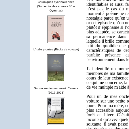
Chroniques oyonnaxiennes
identifiables et aussi f
(Souvenirs des années 60 à
n’est pas le cas du 
Oyonnax)
moment à poème ne navi
nostalgie parce qu’en un
or cet épisode qu’on ne
plutôt d’épiphanie si l
plus adaptée, se caracté
sa permanence dans 
laquelle il brille comme
naît du quotidien le 
caractéristiques de ce
L'Italie promise (Récits de voyage)
parfaite présence 
l'environnement dans le
J’ai identifié un mome
membres de ma famille. 
cours de leur existence
ce qui me concerne, la p
de vie multiple m'aide à
Sur un sentier recouvert. Carnets
(2016-2023)
Pour un de mes oncles,
voiture sur une petite 
jours. Pour ma mère, ce
plus accessible aujour
forêt en hiver. C’éta
racontait qu’avec quel
soixante, il avait pass
des épicéas et des sapi