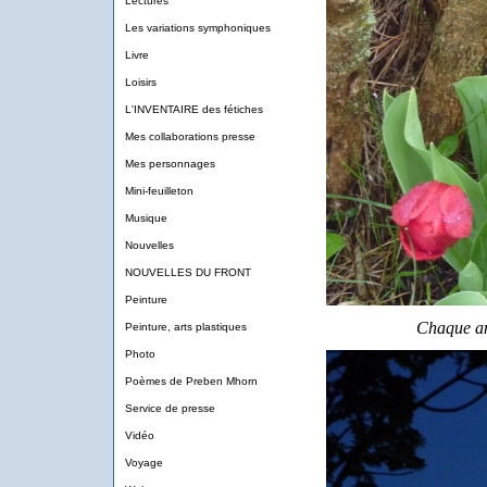
Lectures
Les variations symphoniques
Livre
Loisirs
L'INVENTAIRE des fétiches
Mes collaborations presse
Mes personnages
Mini-feuilleton
Musique
Nouvelles
NOUVELLES DU FRONT
Peinture
Chaque ann
Peinture, arts plastiques
Photo
Poèmes de Preben Mhorn
Service de presse
Vidéo
Voyage