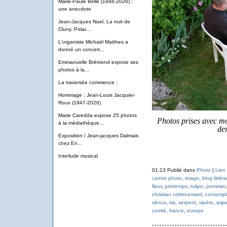
Marie-Paule Belle (1946-2026) :
une anecdote
Jean-Jacques Nuel, La nuit de
Cluny. Polar....
L'organiste Michaël Matthes a
donné un concert...
Emmanuelle Brémond expose ses
photos à la...
La traversée commence :
Hommage : Jean-Louis Jacquier-
Roux (1947-2026)
Marie Caredda expose 25 photos
Photos prises avec mo
à la médiathèque...
der
Exposition / Jean-jacques Dalmais
chez En...
Interlude musical
01:13 Publié dans
Photo
|
Lien
carnet photo
,
image
,
blog littér
fleur
,
printemps
,
tulipe
,
pommier
christian cottet-emard
,
contempl
vénus
,
iris
,
serpent
,
vipère
,
aspi
comté
,
france
,
europe