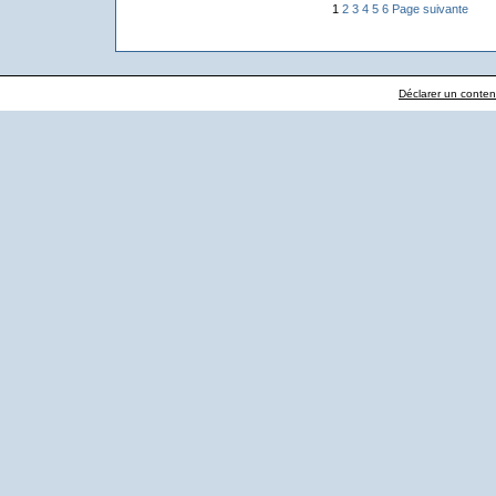
1
2
3
4
5
6
Page suivante
Déclarer un contenu 