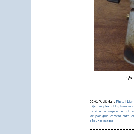
Qui 
00:01 Publié dans
Photo
|
Lien
déjeuner
,
photo
,
blog littéraire 
minet
,
aube
,
crépuscule
,
bol
,
ta
lait
,
pain grillé
,
christian cottet-
déjeuner
,
images