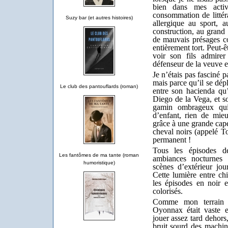
bien dans mes acti
consommation de littéra
Suzy bar (et autres histoires)
allergique au sport, 
construction, au grand
de mauvais présages co
entièrement tort. Peut-ê
voir son fils admirer
défenseur de la veuve e
Je n’étais pas fasciné p
mais parce qu’il se dép
Le club des pantouflards (roman)
entre son hacienda qu
Diego de la Vega, et so
gamin ombrageux qui 
d’enfant, rien de mi
grâce à une grande cap
cheval noirs (appelé T
permanent !
Tous les épisodes d
Les fantômes de ma tante (roman
ambiances nocturnes 
humoristique)
scènes d’extérieur jou
Cette lumière entre ch
les épisodes en noir 
colorisés.
Comme mon terrain 
Oyonnax était vaste et
jouer assez tard dehors
bruit sourd des machin