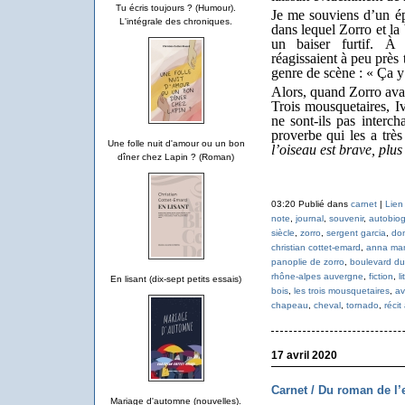
Tu écris toujours ? (Humour).
Je me souviens d’un é
L'intégrale des chroniques.
dans lequel Zorro et la
un baiser furtif. À 
réagissaient à peu près
genre de scène : « Ça y 
Alors, quand Zorro avait
Trois mousquetaires, I
ne sont-ils pas interch
proverbe qui les a trè
Une folle nuit d'amour ou un bon
l’oiseau est brave, plus 
dîner chez Lapin ? (Roman)
03:20 Publié dans
carnet
|
Lien
note
,
journal
,
souvenir
,
autobiog
siècle
,
zorro
,
sergent garcia
,
don
christian cottet-emard
,
anna mar
panoplie de zorro
,
boulevard d
rhône-alpes auvergne
,
fiction
,
l
En lisant (dix-sept petits essais)
bois
,
les trois mousquetaires
,
av
chapeau
,
cheval
,
tornado
,
réci
17 avril 2020
Carnet / Du roman de l’
Mariage d'automne (nouvelles).