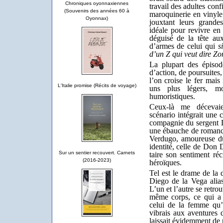
Chroniques oyonnaxiennes
travail des adultes confi
(Souvenirs des années 60 à
maroquinerie en vinyle 
Oyonnax)
jouxtant leurs grand
idéale pour revivre en 
déguisé de la tête aux
d’armes de celui qui
s
d’un Z qui veut dire Zor
La plupart des épisod
d’action, de poursuites
l’on croise le fer mais
L'Italie promise (Récits de voyage)
uns plus légers, mo
humoristiques.
Ceux-là me décevaie
scénario intégrait une 
compagnie du sergent 
une ébauche de romance
Verdugo, amoureuse du 
identité, celle de Don 
Sur un sentier recouvert. Carnets
taire son sentiment réc
(2016-2023)
héroïques.
Tel est le drame de la 
Diego de la Vega alias 
L’un et l’autre se retr
même corps, ce qui a 
celui de la femme qu’
vibrais aux aventures
laissait évidemment de