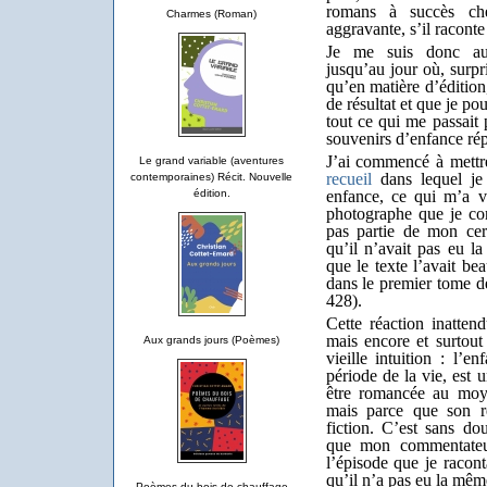
romans à succès c
Charmes (Roman)
aggravante, s’il racont
Je me suis donc aut
jusqu’au jour où, surpri
qu’en matière d’édition,
de résultat et que je po
tout ce qui me passait 
souvenirs d’enfance rép
J’ai commencé à mettr
Le grand variable (aventures
recueil
dans lequel je
contemporaines) Récit. Nouvelle
édition.
enfance, ce qui m’a 
photographe que je con
pas partie de mon cer
qu’il n’avait pas eu 
que le texte l’avait be
dans le premier tome d
428).
Cette réaction inatte
mais encore et surtout 
Aux grands jours (Poèmes)
vieille intuition : l’e
période de la vie, est 
être romancée au moye
mais parce que son r
fiction. C’est sans do
que mon commentateur
l’épisode que je racont
qu’il n’a pas eu la mêm
Poèmes du bois de chauffage