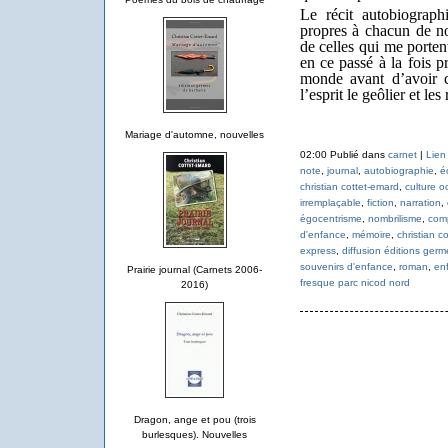
Le récit autobiograph
propres à chacun de nou
de celles qui me porten
en ce passé à la fois p
monde avant d’avoir c
l’esprit le geôlier et les
Mariage d'automne, nouvelles
02:00 Publié dans
carnet
|
Lien
note
,
journal
,
autobiographie
,
é
christian cottet-emard
,
culture o
irremplaçable
,
fiction
,
narration
,
égocentrisme
,
nombrilisme
,
com
d'enfance
,
mémoire
,
christian c
express
,
diffusion éditions germ
souvenirs d'enfance
,
roman
,
en
Prairie journal (Carnets 2006-
fresque parc nicod nord
2016)
Dragon, ange et pou (trois
burlesques). Nouvelles