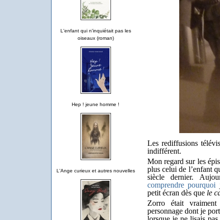
L'enfant qui n'inquiétait pas les
oiseaux (roman)
Hep ! jeune homme !
Les rediffusions télév
indifférent.
Mon regard sur les épis
plus celui de l’enfant q
L'Ange curieux et autres nouvelles
siècle dernier. Aujo
comprendre pourquoi
j
petit écran dès que
le c
Zorro était vraimen
personnage dont je port
lorsque je ne lisais pas.