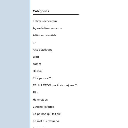
Catégories
Estime-toi heureux
Agenda/Rendez-vous
Alliés substantiels
art
Arts plastiques
Blog
carnet
Dessin
Et à part ça ?
FEUILLETON : tu écris toujours ?
Film
Hommages
L'Alerte joyeuse
La phrase qui fait rire
Le mot qui m'énerve