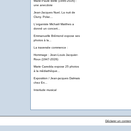
Marie-Paule Belle (1946-2026) :
une anecdote
Jean-Jacques Nuel, La nuit de
Cluny. Polar....
L'organiste Michaël Matthes a
donné un concert...
Emmanuelle Brémond expose ses
photos à la...
La traversée commence :
Hommage : Jean-Louis Jacquier-
Roux (1947-2026)
Marie Caredda expose 25 photos
à la médiathèque...
Exposition / Jean-jacques Dalmais
chez En...
Interlude musical
Déclarer un contenu 