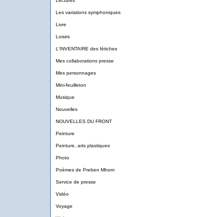
Lectures
Les variations symphoniques
Livre
Loisirs
L'INVENTAIRE des fétiches
Mes collaborations presse
Mes personnages
Mini-feuilleton
Musique
Nouvelles
NOUVELLES DU FRONT
Peinture
Peinture, arts plastiques
Photo
Poèmes de Preben Mhorn
Service de presse
Vidéo
Voyage