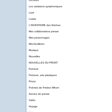
Lectures
Les variations symphoniques
Livre
Loisirs
L'INVENTAIRE des fétiches
Mes collaborations presse
Mes personnages
Mini-feuilleton
Musique
Nouvelles
NOUVELLES DU FRONT
Peinture
Peinture, arts plastiques
Photo
Poèmes de Preben Mhorn
Service de presse
Vidéo
Voyage