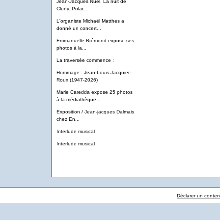
Jean-Jacques Nuel, La nuit de
Cluny. Polar....
L'organiste Michaël Matthes a
donné un concert...
Emmanuelle Brémond expose ses
photos à la...
La traversée commence :
Hommage : Jean-Louis Jacquier-
Roux (1947-2026)
Marie Caredda expose 25 photos
à la médiathèque...
Exposition / Jean-jacques Dalmais
chez En...
Interlude musical
Interlude musical
Déclarer un contenu 