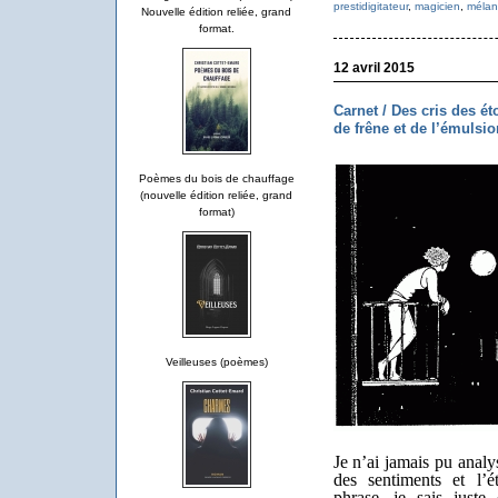
prestidigitateur
,
magicien
,
mélan
Nouvelle édition reliée, grand
format.
12 avril 2015
Carnet / Des cris des ét
de frêne et de l’émuls
Poèmes du bois de chauffage
(nouvelle édition reliée, grand
format)
Veilleuses (poèmes)
Je n’ai jamais pu analy
des sentiments et l’é
phrase, je sais just