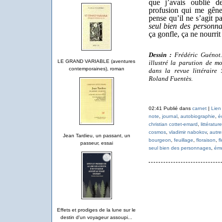
que j’avais oublié d
profusion qui me gêne
pense qu’il ne s’agit 
seul bien des personn
ça gonfle, ça ne nourrit
Dessin :
Frédéric Guénot. 
LE GRAND VARIABLE (aventures
illustré la parution de m
contemporaines), roman
dans la revue littéraire
Roland Fuentès.
02:41 Publié dans
carnet
|
Lien
note
,
journal
,
autobiographie
,
é
christian cottet-emard
,
littérature
cosmos
,
vladimir nabokov
,
autre
Jean Tardieu, un passant, un
bourgeon
,
feuillage
,
floraison
,
f
passeur, essai
seul bien des personnages
,
ému
Effets et prodiges de la lune sur le
destin d'un voyageur assoupi...