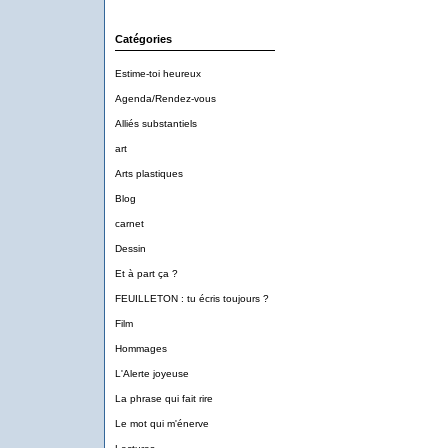
Catégories
Estime-toi heureux
Agenda/Rendez-vous
Alliés substantiels
art
Arts plastiques
Blog
carnet
Dessin
Et à part ça ?
FEUILLETON : tu écris toujours ?
Film
Hommages
L'Alerte joyeuse
La phrase qui fait rire
Le mot qui m'énerve