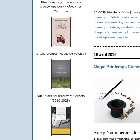
Chroniques oyonnaxiennes
(Souvenirs des années 60 à
Oyonnax)
00:00 Publié dans
Court
|
Lien 
printemps
,
christian cottet-emar
brèves
,
instantanés
,
carnets
,
cr
printemps
,
saison
,
sandwich
,
cœ
chagrin d'amour
,
recueil
,
poésie
prestidigitateur
,
magicien
L'Italie promise (Récits de voyage)
19 avril 2016
Magic Printemps Circu
Sur un sentier recouvert. Carnets
(2016-2023)
excepté aux heures de r
Elle est très tendre qua