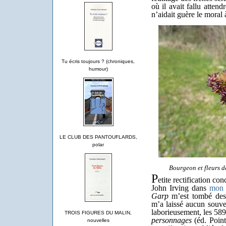
où il avait fallu atten
n’aidait guère le moral 
Tu écris toujours ? (chroniques,
humour)
LE CLUB DES PANTOUFLARDS,
polar
Bourgeon et fleurs d
P
etite rectification co
John Irving dans
mon 
Garp
m’est tombé des 
m’a laissé aucun souve
laborieusement, les 58
TROIS FIGURES DU MALIN,
personnages
(éd. Point
nouvelles