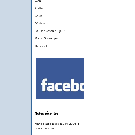
Web
Atelier
Court
Dédicace
La Traduction du jour
Magic Printemps
Occident
Notes récentes
Marie-Paule Belle (1946-2026) :
une anecdote