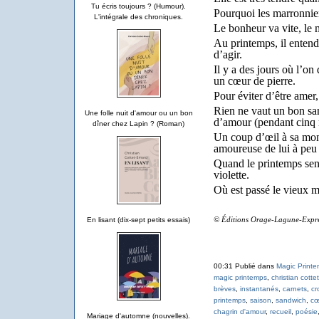
Tu écris toujours ? (Humour).
Pourquoi les marronnier
L'intégrale des chroniques.
Le bonheur va vite, le
Au printemps, il entend
d’agir.
Il y a des jours où l’on
un cœur de pierre.
Pour éviter d’être amer,
Rien ne vaut un bon sa
Une folle nuit d'amour ou un bon
d’amour (pendant cinq 
dîner chez Lapin ? (Roman)
Un coup d’œil à sa mont
amoureuse de lui à peu 
Quand le printemps sent 
violette.
Où est passé le vieux 
© Éditions Orage-Lagune-Expr
En lisant (dix-sept petits essais)
00:31 Publié dans
Magic Print
magic printemps
,
christian cott
brèves
,
instantanés
,
carnets
,
cr
printemps
,
saison
,
sandwich
,
cœ
chagrin d'amour
,
recueil
,
poésie
Mariage d'automne (nouvelles).