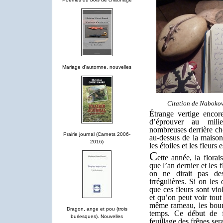
Mariage d'automne, nouvelles
Citation de Nabokov 
Étrange vertige encore
d’éprouver au mili
nombreuses derrière che
Prairie journal (Carnets 2006-
au-dessus de la maison
2016)
les étoiles et les fleu
C
ette année, la flora
que l’an dernier et les 
on ne dirait pas de
irrégulières. Si on le
que ces fleurs sont vio
et qu’on peut voir tout
même rameau, les bour
Dragon, ange et pou (trois
temps. Ce début de f
burlesques). Nouvelles
feuillage des frênes se